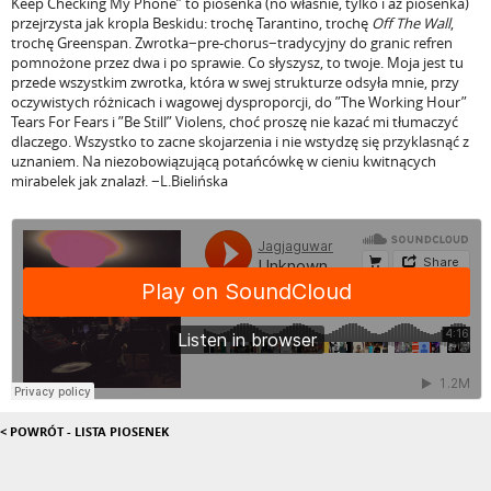
Keep Checking My Phone” to piosenka (no właśnie, tylko i aż piosenka)
przejrzysta jak kropla Beskidu: trochę Tarantino, trochę
Off The Wall
,
trochę Greenspan. Zwrotka
−
pre-chorus
−
tradycyjny do granic refren
pomnożone przez dwa i po sprawie. Co słyszysz, to twoje. Moja jest tu
przede wszystkim zwrotka, która w swej strukturze odsyła mnie, przy
oczywistych różnicach i wagowej dysproporcji, do ”The Working Hour”
Tears For Fears i ”Be Still” Violens, choć proszę nie kazać mi tłumaczyć
dlaczego. Wszystko to zacne skojarzenia i nie wstydzę się przyklasnąć z
uznaniem. Na niezobowiązującą potańcówkę w cieniu kwitnących
mirabelek jak znalazł.
−
L.Bielińska
< POWRÓT - LISTA PIOSENEK