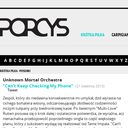
KRÓTKA PIŁKA
CARPIGIA
A
B
C
D
E
F
G
H
I
J
K
L
M
N
O
P
Q
R
S
T
U
V
W
X
Y
Z
KRÓTKA PIŁKA - PIOSENKI
Unknown Mortal Orchestra
"Can’t Keep Checking My Phone"
(21 kwietnia 2015)
Tweet
Zespół, który do niedawna konsekwentnie mi umykał, dziś wyrasta na
cichego bohatera wiosny, odczarowującego złośliwość codzienności
niczym tulipany przy biedronkowej kasie. Po świetnym ”Multi-Love”
Ruben posuwa się o krok dalej i ostatecznie potwierdza, że wyraźna, acz
nienachalna przebojowość poprzedniego singla to część większego
planu, który z sukcesem wydają się realizować też Tame Impala. ”Can’t