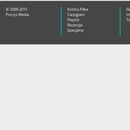
© 2000-2015
Krótka Piłka
N
Porcys Media
Carpigiani
I
Playlist
T
Recenzje
Specjalne