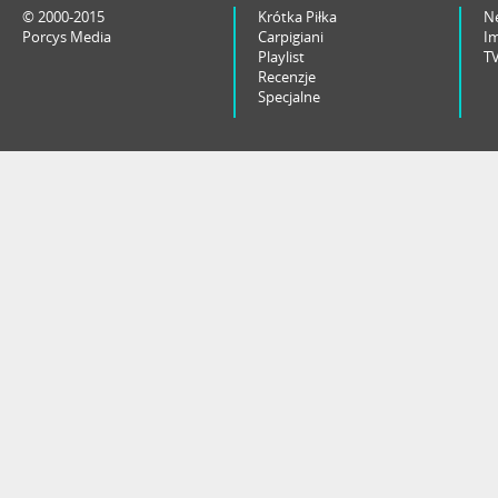
© 2000-2015
Krótka Piłka
N
Porcys Media
Carpigiani
I
Playlist
T
Recenzje
Specjalne