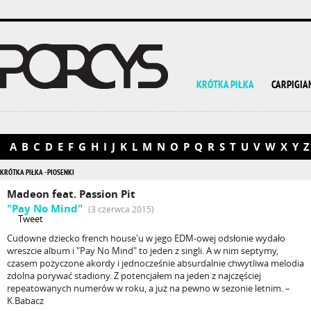
KRÓTKA PIŁKA
CARPIGIA
A
B
C
D
E
F
G
H
I
J
K
L
M
N
O
P
Q
R
S
T
U
V
W
X
Y
Z
KRÓTKA PIŁKA - PIOSENKI
Madeon feat. Passion Pit
"Pay No Mind"
(3 czerwca 2015)
Tweet
Cudowne dziecko french house'u w jego EDM-owej odsłonie wydało
wreszcie album i "Pay No Mind" to jeden z singli. A w nim septymy,
czasem pożyczone akordy i jednocześnie absurdalnie chwytliwa melodia
zdolna porywać stadiony. Z potencjałem na jeden z najczęściej
repeatowanych numerów w roku, a już na pewno w sezonie letnim. –
K.Babacz