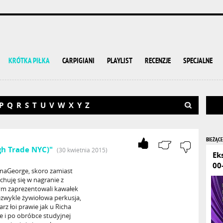
KRÓTKA PIŁKA
CARPIGIANI
PLAYLIST
RECENZJE
SPECJALNE
P
Q
R
S
T
U
V
W
X
Y
Z
BIEŻĄCE
gh Trade NYC)"
(30 kwietnia 2015)
Ek
00
unaGeorge, skoro zamiast
chuję się w nagranie z
ym zaprezentowali kawałek
zwykle żywiołowa perkusja,
 łoi prawie jak u Richa
ve i po obróbce studyjnej