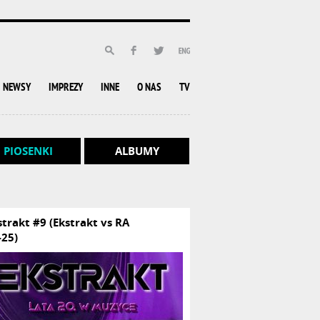
NEWSY
IMPREZY
INNE
O NAS
TV
PIOSENKI
ALBUMY
strakt #9 (Ekstrakt vs RA
-25)