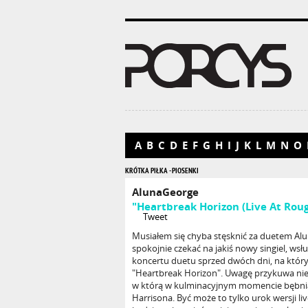
A
B
C
D
E
F
G
H
I
J
K
L
M
N
O
KRÓTKA PIŁKA - PIOSENKI
AlunaGeorge
"Heartbreak Horizon (Live At Rou
Tweet
Musiałem się chyba stęsknić za duetem Al
spokojnie czekać na jakiś nowy singiel, wsłu
koncertu duetu sprzed dwóch dni, na któr
"Heartbreak Horizon". Uwagę przykuwa nie
w którą w kulminacyjnym momencie bębniarz
Harrisona. Być może to tylko urok wersji li