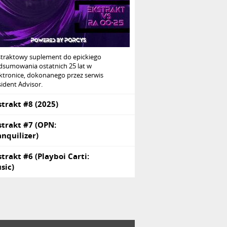
straktowy suplement do epickiego
dsumowania ostatnich 25 lat w
ktronice, dokonanego przez serwis
ident Advisor.
strakt #8 (2025)
strakt #7 (OPN:
anquilizer)
strakt #6 (Playboi Carti:
sic)