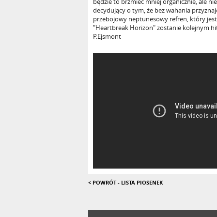
będzie to brzmieć mniej organicznie, ale ni
decydujący o tym, że bez wahania przyznaję
przebojowy neptunesowy refren, który jes
"Heartbreak Horizon" zostanie kolejnym hit
P.Ejsmont
< POWRÓT - LISTA PIOSENEK