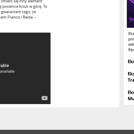
e zmieni się inny element
 piosence kciuk w górę. To
t gwarantem tego, że
em Francis i Reida. –
Ek
po
ele
Res
Ek
Ek
Tr
Ek
Mu