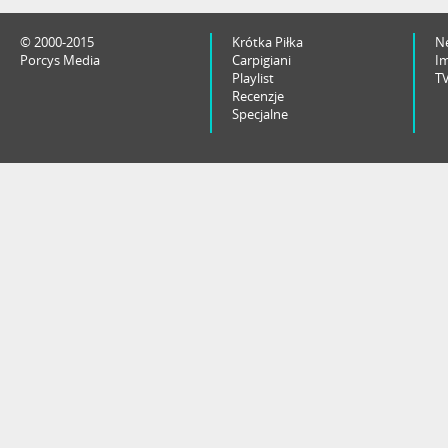
© 2000-2015
Krótka Piłka
N
Porcys Media
Carpigiani
I
Playlist
T
Recenzje
Specjalne