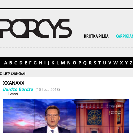
KRÓTKA PIŁKA
CARPIGIA
A
B
C
D
E
F
G
H
I
J
K
L
M
N
O
P
Q
R
S
T
U
V
W
X
Y
Z
X - LISTA CARPIGIANI
XXANAXX
Bardzo Bardzo
(10 lipca 2018)
Tweet