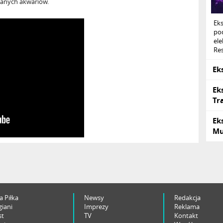
klanych akwariów.
Ek
po
ele
Res
Ek
Ek
Tr
Ek
Mu
a Piłka
Newsy
Redakcja
giani
Imprezy
Reklama
st
TV
Kontakt