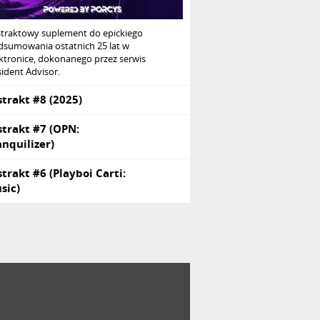
straktowy suplement do epickiego
dsumowania ostatnich 25 lat w
ktronice, dokonanego przez serwis
ident Advisor.
strakt #8 (2025)
strakt #7 (OPN:
anquilizer)
strakt #6 (Playboi Carti:
sic)