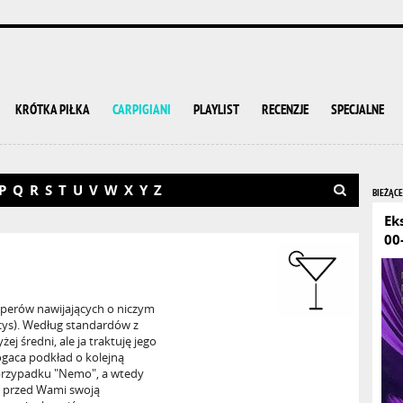
KRÓTKA PIŁKA
CARPIGIANI
PLAYLIST
RECENZJE
SPECJALNE
P
Q
R
S
T
U
V
W
X
Y
Z
BIEŻĄCE
Ek
00
perów nawijających o niczym
ys). Według standardów z
ej średni, ale ja traktuję jego
ogaca podkład o kolejną
przypadku "Nemo", a wtedy
i przed Wami swoją