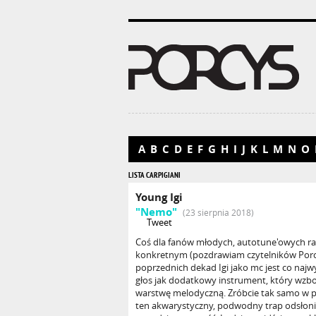
A
B
C
D
E
F
G
H
I
J
K
L
M
N
O
LISTA CARPIGIANI
Young Igi
"Nemo"
(23 sierpnia 2018)
Tweet
Coś dla fanów młodych, autotune'owych ra
konkretnym (pozdrawiam czytelników Porc
poprzednich dekad Igi jako mc jest co najwyż
głos jak dodatkowy instrument, który wzb
warstwę melodyczną. Zróbcie tak samo w 
ten akwarystyczny, podwodny trap odsłon