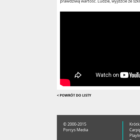
prawdziwą wartość. Ludzie, wyjdźcie ze sz
< POWRÓT DO LISTY
© 2000-2015
Krótk
Porcys Media
Carpi
Playli