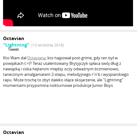
Octavian
"Lightning"
(13 września 2018)
Tweet
Kto Wam dał
Octaviana
, kto hajpował post-grime, gdy ten był w
powijakach (:>)? Teraz utalentowany Brytyjczyk spłaca swój dług z
nawiązką i ciska hejterom między oczy odważnym brzmieniowo,
tanecznym amalgamatem 2-stepu, melodyjnego r'n'b i wyspiarskiego
rapu. Może trochę to zbyt daleko idące skojarzenie, ale "Lightning"
momentami przypomina nokturnowe produkcje Junior Boys.
Octavian