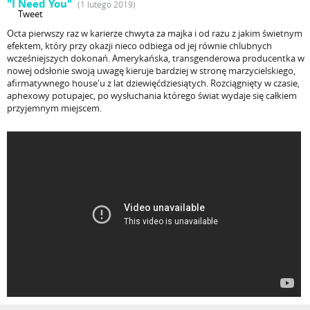
"I Need You"
(1 lutego 2019)
Tweet
Octa pierwszy raz w karierze chwyta za majka i od razu z jakim świetnym
efektem, który przy okazji nieco odbiega od jej równie chlubnych
wcześniejszych dokonań. Amerykańska, transgenderowa producentka w
nowej odsłonie swoją uwagę kieruje bardziej w stronę marzycielskiego,
afirmatywnego house'u z lat dziewięćdziesiątych. Rozciągnięty w czasie,
aphexowy potupajec, po wysłuchania którego świat wydaje się całkiem
przyjemnym miejscem.