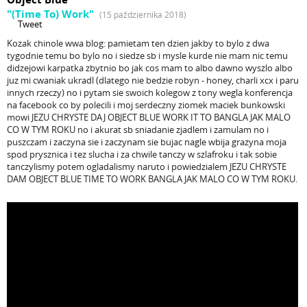
"(Time To) Work"
(15 października 2018)
Tweet
Kozak chinole wwa blog: pamietam ten dzien jakby to bylo z dwa
tygodnie temu bo bylo no i siedze sb i mysle kurde nie mam nic temu
didzejowi karpatka zbytnio bo jak cos mam to albo dawno wyszlo albo
juz mi cwaniak ukradl (dlatego nie bedzie robyn - honey, charli xcx i paru
innych rzeczy) no i pytam sie swoich kolegow z tony wegla konferencja
na facebook co by polecili i moj serdeczny ziomek maciek bunkowski
mowi JEZU CHRYSTE DAJ OBJECT BLUE WORK IT TO BANGLA JAK MALO
CO W TYM ROKU no i akurat sb sniadanie zjadlem i zamulam no i
puszczam i zaczyna sie i zaczynam sie bujac nagle wbija grazyna moja
spod prysznica i tez slucha i za chwile tanczy w szlafroku i tak sobie
tanczylismy potem ogladalismy naruto i powiedzialem JEZU CHRYSTE
DAM OBJECT BLUE TIME TO WORK BANGLA JAK MALO CO W TYM ROKU.