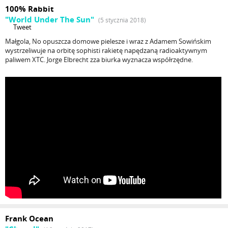
100% Rabbit
"World Under The Sun"
(5 stycznia 2018)
Tweet
Małgola, No opuszcza domowe pielesze i wraz z Adamem Sowińskim
wystrzeliwuje na orbitę sophisti rakietę napędzaną radioaktywnym
paliwem XTC. Jorge Elbrecht zza biurka wyznacza współrzędne.
Frank Ocean