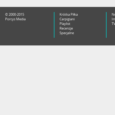
© 2000-2015
Krótka Piłka
N
Porcys Media
Carpigiani
I
Playlist
T
Recenzje
Specjalne