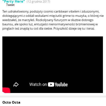
"Party Here"
(12 grudnia 2017)
Tweet
Ten udrake’owiony, podszyty cosmic-caribbean vibe’em i zduszonymi,
dobiegającymi z oddali wokalami mięciutki grime to muzyka, o której nie
wiedziałeś, że marzyłeś. Rozkołysany futuryzm w służbie dobrego
baunsu, ale spoko luz, entuzjaści nienormatywności brzmieniowej w
pinglach też znajdą tu coś dla siebie. Przyszłość dzieje się tu i teraz.
Octo Octa