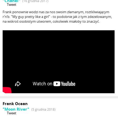
"Chanel"
(16 grudnia 2017)
Tweet
Frank ponownie wodzi nas za nos swoim złamanym, roztkliwiającym
r’n’b. "My guy pretty like a girl" - to podobnie jak z tym zdezelowanym,
na wskroś osobistym utworem, cokolwiek miałoby to znaczyć.
Frank Ocean
"Moon River"
(5 grudnia 2018)
Tweet