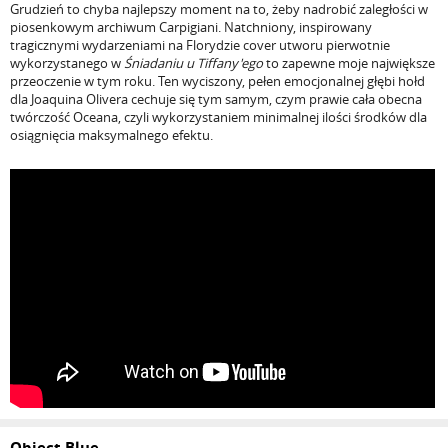
Grudzień to chyba najlepszy moment na to, żeby nadrobić zaległości w
piosenkowym archiwum Carpigiani. Natchniony, inspirowany
tragicznymi wydarzeniami na Florydzie cover utworu pierwotnie
wykorzystanego w
Śniadaniu u Tiffany'ego
to zapewne moje największe
przeoczenie w tym roku. Ten wyciszony, pełen emocjonalnej głębi hołd
dla Joaquina Olivera cechuje się tym samym, czym prawie cała obecna
twórczość Oceana, czyli wykorzystaniem minimalnej ilości środków dla
osiągnięcia maksymalnego efektu.
Object Blue