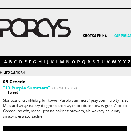
KRÓTKA PIŁKA
CARPIGIA
A
B
C
D
E
F
G
H
I
J
K
L
M
N
O
P
Q
R
S
T
U
V
W
X
Y
Z
O - LISTA CARPIGIANI
03 Greedo
"10 Purple Summers"
(16 maja 2019)
Tweet
Słoneczne, crunk&b/g-funkowe "Purple Summers" przypomina o tym, że
Mustard wciąż należy do grona czołowych producentów w grze. A co do
Greedo, no cóż, może i jest na bakier z prawem, ale wakacyjne jointy
smaży pierwszorzędne.