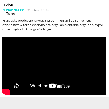
Oklou
"Friendless"
(21 lutego 2018)
Tweet
Francuska producentka wraca wspomnieniami do samotnego
dzieciństwa w takt eksperymentalnego, ambientoidalnego r’n’b. Wpół
drogi między FKA Twigs a Solange.