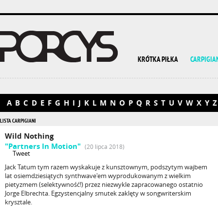
KRÓTKA PIŁKA
CARPIGIA
A
B
C
D
E
F
G
H
I
J
K
L
M
N
O
P
Q
R
S
T
U
V
W
X
Y
Z
LISTA CARPIGIANI
Wild Nothing
"Partners In Motion"
(20 lipca 2018)
Tweet
Jack Tatum tym razem wyskakuje z kunsztownym, podszytym wajbem
lat osiemdziesiątych synthwave'em wyprodukowanym z wielkim
pietyzmem (selektywność!) przez niezwykle zapracowanego ostatnio
Jorge Elbrechta. Egzystencjalny smutek zaklęty w songwriterskim
krysztale.