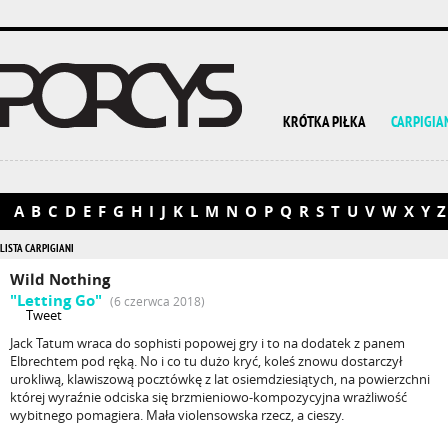
KRÓTKA PIŁKA
CARPIGIA
A
B
C
D
E
F
G
H
I
J
K
L
M
N
O
P
Q
R
S
T
U
V
W
X
Y
Z
LISTA CARPIGIANI
Wild Nothing
"Letting Go"
(6 czerwca 2018)
Tweet
Jack Tatum wraca do sophisti popowej gry i to na dodatek z panem
Elbrechtem pod ręką. No i co tu dużo kryć, koleś znowu dostarczył
urokliwą, klawiszową pocztówkę z lat osiemdziesiątych, na powierzchni
której wyraźnie odciska się brzmieniowo-kompozycyjna wrażliwość
wybitnego pomagiera. Mała violensowska rzecz, a cieszy.