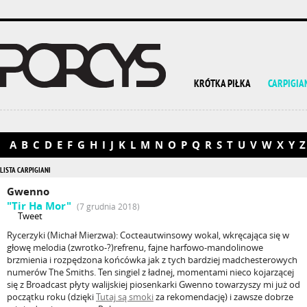
KRÓTKA PIŁKA
CARPIGIA
A
B
C
D
E
F
G
H
I
J
K
L
M
N
O
P
Q
R
S
T
U
V
W
X
Y
Z
LISTA CARPIGIANI
Gwenno
"Tir Ha Mor"
(7 grudnia 2018)
Tweet
Rycerzyki (Michał Mierzwa): Cocteautwinsowy wokal, wkręcająca się w
głowę melodia (zwrotko-?)refrenu, fajne harfowo-mandolinowe
brzmienia i rozpędzona końcówka jak z tych bardziej madchesterowych
numerów The Smiths. Ten singiel z ładnej, momentami nieco kojarzącej
się z Broadcast płyty walijskiej piosenkarki Gwenno towarzyszy mi już od
początku roku (dzięki
Tutaj są smoki
za rekomendację) i zawsze dobrze