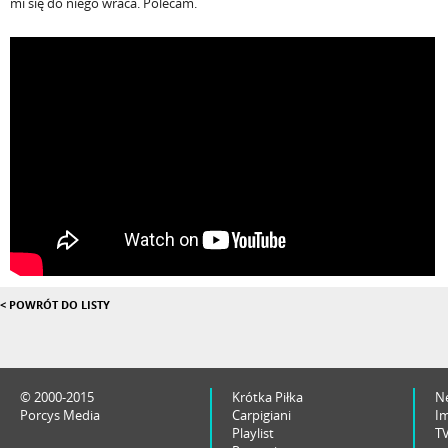
mi się do niego wraca. Polecam.
< POWRÓT DO LISTY
© 2000-2015
Krótka Piłka
N
Porcys Media
Carpigiani
I
Playlist
T