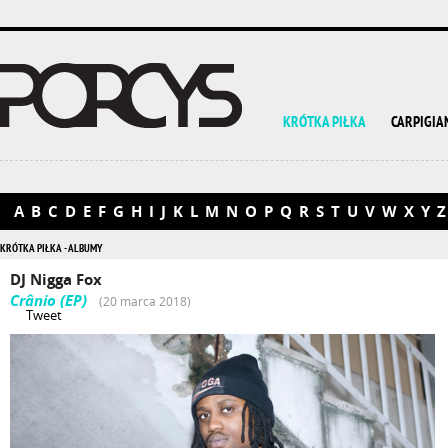
KRÓTKA PIŁKA
CARPIGIA
A
B
C
D
E
F
G
H
I
J
K
L
M
N
O
P
Q
R
S
T
U
V
W
X
Y
Z
KRÓTKA PIŁKA - ALBUMY
DJ Nigga Fox
Crânio (EP)
(20 marca 2018)
Tweet