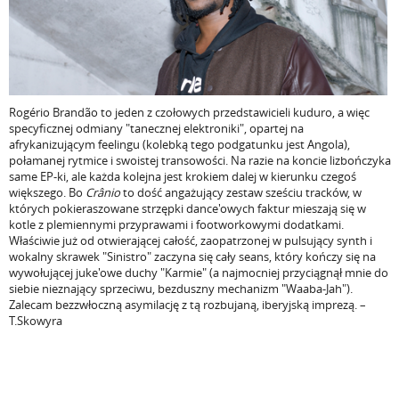
Rogério Brandão to jeden z czołowych przedstawicieli kuduro, a więc
specyficznej odmiany "tanecznej elektroniki", opartej na
afrykanizującym feelingu (kolebką tego podgatunku jest Angola),
połamanej rytmice i swoistej transowości. Na razie na koncie lizbończyka
same EP-ki, ale każda kolejna jest krokiem dalej w kierunku czegoś
większego. Bo
Crânio
to dość angażujący zestaw sześciu tracków, w
których pokieraszowane strzępki dance'owych faktur mieszają się w
kotle z plemiennymi przyprawami i footworkowymi dodatkami.
Właściwie już od otwierającej całość, zaopatrzonej w pulsujący synth i
wokalny skrawek "Sinistro" zaczyna się cały seans, który kończy się na
wywołującej juke'owe duchy "Karmie" (a najmocniej przyciągnął mnie do
siebie nieznający sprzeciwu, bezduszny mechanizm "Waaba-Jah").
Zalecam bezzwłoczną asymilację z tą rozbujaną, iberyjską imprezą. –
T.Skowyra