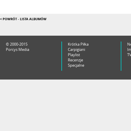
< POWRÓT - LISTA ALBUMÓW
© 2000-2015
Krótka Piłka
N
Porcys Media
Carpigiani
I
Playlist
T
Recenzje
Specjalne