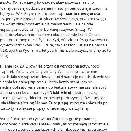
erów. Bo jak wiemy, kobiety to efemeryczne rusałki, o
owanej bardziej oddziaływaniem natury i pierwotnej intuicji, niż
i języka. W każdym razie: queer-hop i
scena nowojorska
!
an w jednym z lepszych przykładów rzetelnego, przekrojowego
a wciąż bliżej podziemia niż mainstreamu, ale na tyle
 nią patyczkować, ani tym bardziej nazywać "niszą". W
a, serduszkowym bohaterem roku okazał się Frank Ocean,
c lat po coming oucie Syd the Kyd, oficjalnie uświęcił wszystkie
ycieczki członków Odd Future, czyniąc Odd Future najbardziej
 Syd the Kyd, imma let you finnish, ale wszyscy wiemy, że te
e się.
ne Panie rok 2012 również przyniósł wzmożoną aktywność i
 raperek. Zmiany, zmiany, zmiany. Ale na serio – powolne
achciało się rapować, cieszy i budzi nadzieję na odrodzenie się
ca epoki feudalnej hip-hopu - kiedy każdy szanujący się
j jedną obligatoryjną panną do featuringów – nie zaznała zbyt
tualna smerfetka rapu, czyli
Nicki Minaj
– jedna na całą
 to długie włosy i kiecka - poniekąd podtrzymuje ów stary ład
łe afiliacje z Young Money. Za to już jej "młodsze koleżanki po
, za co tym większe propsy: o takie rapy walczyliśmy.
głównie Południe, od cytowania Outkastu gdzie popadnie,
 chopped'n'screwed i Three 6 Mafii, aż po rosnącą i zrozumiałą
.I.). Jeden z bardziej zasłużonych dla młodego hip-hopu ojców