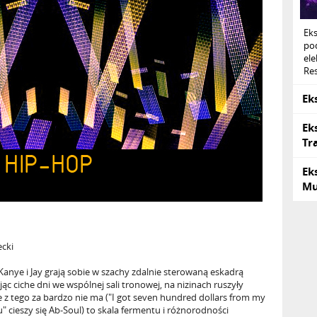
Ek
po
ele
Res
Ek
Ek
Tr
Ek
Mu
ecki
Kanye i Jay grają sobie w szachy zdalnie sterowaną eskadrą
ąc ciche dni we wspólnej sali tronowej, na nizinach ruszyły
e z tego za bardzo nie ma ("I got seven hundred dollars from my
u" cieszy się Ab-Soul) to skala fermentu i różnorodności