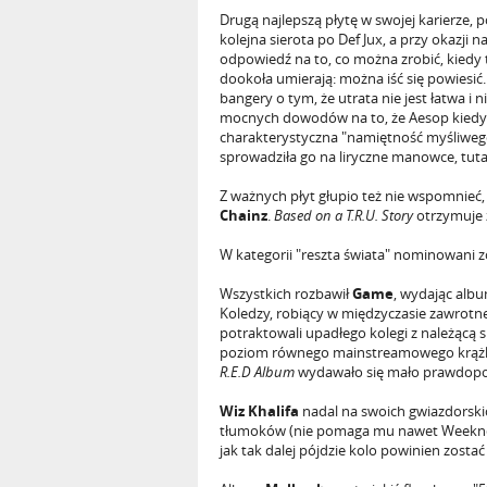
Drugą najlepszą płytę w swojej karierze,
kolejna sierota po Def Jux, a przy okazji 
odpowiedź na to, co można zrobić, kiedy 
dookoła umierają: można iść się powiesi
bangery o tym, że utrata nie jest łatwa i 
mocnych dowodów na to, że Aesop kiedy ty
charakterystyczna "namiętność myśliwego
sprowadziła go na liryczne manowce, tuta
Z ważnych płyt głupio też nie wspomnieć
Chainz
.
Based on a T.R.U. Story
otrzymuje 
W kategorii "reszta świata" nominowani zo
Wszystkich rozbawił
Game
, wydając albu
Koledzy, robiący w międzyczasie zawrotne 
potraktowali upadłego kolegi z należącą 
poziom równego mainstreamowego krążka
R.E.D Album
wydawało się mało prawdop
Wiz Khalifa
nadal na swoich gwiazdorskic
tłumoków (nie pomaga mu nawet Weeknd) i
jak tak dalej pójdzie kolo powinien zost