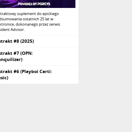
straktowy suplement do epickiego
dsumowania ostatnich 25 lat w
ktronice, dokonanego przez serwis
ident Advisor.
strakt #8 (2025)
strakt #7 (OPN:
anquilizer)
strakt #6 (Playboi Carti:
sic)