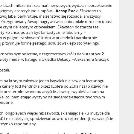
 po latach milczenia i załamań nerwowych, wydała nieoczekiwanie
najcięższy ezoteryk indie rapów –
Aesop Rock
.
Skelethon
to
twój label bankrutuje, małżeństwo się rozpada, a wszyscy
ć. Zrezygnowany Aesop nagrywa więc nabrzmiałe mrokiem quasi-
nie czyni cię lepszym człowiekiem.
Skelethon
dostarcza też
lko chce, potrafi być fantastycznie fabularny –
 w pogoni za słowem" która w przeszłości parokrotnie
j przyjmuje formę gęstego, schulzowskiego storytellingu.
, choćby symbolicznie, o tegorocznym królu debiutantów:
2
złoty medal w kategorii Okładka Dekady. –Aleksandra Graczyk
stali:
m na którym zaledwie jeden kawałek nie zawiera featuringu.
kariery (od Kendricka przez J.Cole'a po 2Chainza) o dziwo nie
się przeterminowanemu artyście zlewką, i wynieśli album na
, co, pamiętając wyczyny na siedemdziesięcioutworowym
odobne.
h longplayach więcej niż zawodzi, skłaniając się ku muzyce dla
 nie należy się spodziewać odwrotu tej tendencji, na szczęście
ać szybko zapomniany.