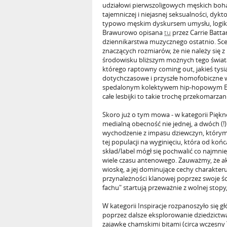
udziałowi pierwszoligowych męskich bohat
tajemniczej i niejasnej seksualności, dykt
typowo męskim dyskursem umysłu, logiki 
Brawurowo opisana
tu
przez Carrie Batt
dziennikarstwa muzycznego ostatnio. Scen
znaczących rozmiarów, że nie należy się z
środowisku bliższym możnych tego świat
którego raptowny coming out, jakieś tysią
dotychczasowe i przyszłe homofobiczne w
spedalonym kolektywem hip-hopowym EVER.
całe lesbijki to takie trochę przekomarzani
Skoro już o tym mowa - w kategorii Pięk
medialną obecność nie jednej, a dwóch (!)
wychodzenie z impasu dziewczyn, którym z
tej populacji na wyginięciu, która od koń
skład/label mógł się pochwalić co najmnie
wiele czasu antenowego. Zauważmy, że ak
wioskę, a jej dominujące cechy charakteru
przynależności klanowej poprzez swoje ścis
fachu" startują przeważnie z wolnej stopy
W kategorii Inspiracje rozpanoszyło się 
poprzez dalsze eksplorowanie dziedzictwa
zajawkę chamskimi bitami (circa wczesny T