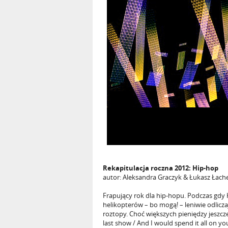
Rekapitulacja roczna 2012: Hip-hop
autor: Aleksandra Graczyk & Łukasz Łach
Frapujący rok dla hip-hopu. Podczas gdy 
helikopterów – bo mogą! – leniwie odliczaj
roztopy. Choć większych pieniędzy jeszcz
last show / And I would spend it all on yo