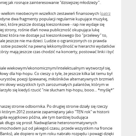
iej jak rosnące zainteresowanie "dzisiejszej młodzieży".
e wielkim nieobecnym wszelkich zestawień finansowych
(patrz
jedyne dwa fragmenty populacji regularnie kupujące muzykę,
dzieci, które jeszcze dostają kieszonkowe - rap nie wydaje się
iej strony, rośnie dlań nowa publiczność okupująca lukę
ież która nie dostaje już kieszonkowego (bo "przelewy" to,
, ale jeszcze nie ma dzieci. Ludzie o ograniczonych co prawda
sobie pozwolić na pewną lekkomyślność w hierarchii wydatków
tórzy mają jeszcze czas chodzić na koncerty, postować linki i być
dziale wiekowym/ekonomicznym/intelektualnym wytworzył się,
wy dla hip-hopu. Co cieszy o tyle, że jeszcze kilka lat temu był
urystów, poezji śpiewanej, miłośników alternatywnych brzmień
nymi słowy wszystkich tych zarozumiałych palantów, którym w
rzyło się kiedyś rzucić "nie słucham hip-hopu, booo... *myślę*"
szej stronie odbiornika. Po drugiej stronie działy się rzeczy
i którym 2012 zostanie zapamiętany jako "TEN rok" w historii
ąpiła wyjątkowo późna, ale tym bardziej budująca
tak długo się prosił. Nadwątlanie heteronormatywnych
mochodem już od jakiegoś czasu, przede wszystkim na froncie
 Banks), ale dopiero w tym roku nabrało rozpędu i powagi dzięki