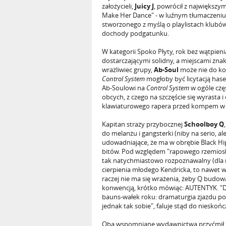
założycieli,
Juicy J
, powrócił z największy
Make Her Dance" - w luźnym tłumaczeniu 
stworzonego z myślą o playlistach klubów 
dochody podgatunku.
W kategorii Spoko Płyty, rok bez wątpieni
dostarczającymi solidny, a miejscami zn
wrażliwiec grupy,
Ab-Soul
może nie do koń
Control System
mogłoby być licytacją haseł
Ab-Soulowi na
Control System
w ogóle czę
obcych, z czego na szczęście się wyrasta 
klawiaturowego rapera przed kompem w 
Kapitan straży przybocznej
Schoolboy Q
do melanżu i gangsterki (niby na serio, a
udowadniające, że ma w obrębie Black Hip
bitów. Pod względem "rapowego rzemiosła" 
tak natychmiastowo rozpoznawalny (dla n
cierpienia młodego Kendricka, to nawet w
raczej nie ma się wrażenia, żeby Q budowa
konwencją, krótko mówiąc: AUTENTYK. "D
bauns-wałek roku: dramaturgia zjazdu po zb
jednak tak sobie", faluje stąd do nieskońc
Oba wspomniane wydawnictwa przyćmił je