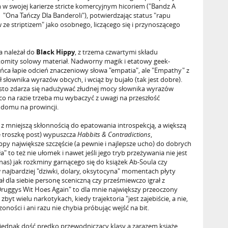
m w swojej karierze stricte komercyjnym hicoriem ("Bandz A
"Ona Tańczy Dla Banderoli"), potwierdzając status "rapu
ze striptizem" jako osobnego, liczącego się i przynoszącego
a należał do
Black Hippy
, z trzema czwartymi składu
akomity solowy materiał. Nadworny magik i etatowy geek-
ca łapie odcień znaczeniowy słowa "empatia", ale "Empathy" z
 słownika wyrazów obcych, i wciąż by bujało (tak jest dobre).
sto zdarza się nadużywać złudnej mocy słownika wyrazów
i co na razie trzeba mu wybaczyć z uwagi na przeszłość
domu na prowincji.
, z mniejszą skłonnością do epatowania introspekcją, a większą
le troszkę post) wypuszcza
Habbits & Contradictions
,
py największe szczęście (a pewnie i najlepsze ucho) do dobrych
to też nie ułomek i nawet jeśli jego tryb przeżywania nie jest
as) jak rozkminy garnącego się do książek Ab-Soula czy
 najbardziej "dziwki, dolary, oksytocyna" momentach płyty
ł dla siebie personę sceniczną czy prześmiewczo igrał z
ruggys Wit Hoes Again" to dla mnie największy przeoczony
yt wielu narkotykach, kiedy trajektoria "jest zajebiście, a nie,
zoności i ani razu nie chybia próbując wejść na bit.
dnak dość prędko przewodniczący klasy a zarazem książę