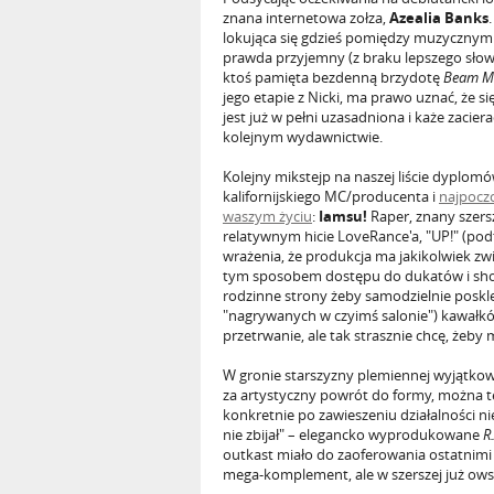
znana internetowa zołza,
Azealia Banks
lokująca się gdzieś pomiędzy muzycznym sz
prawda przyjemny (z braku lepszego słowa)
ktoś pamięta bezdenną brzydotę
Beam Me
jego etapie z Nicki, ma prawo uznać, że 
jest już w pełni uzasadniona i każe zacier
kolejnym wydawnictwie.
Kolejny mikstejp na naszej liście dyplom
kalifornijskiego MC/producenta i
najpocz
waszym życiu
:
Iamsu!
Raper, znany szers
relatywnym hicie LoveRance'a, "UP!" (pod
wrażenia, że produkcja ma jakikolwiek
tym sposobem dostępu do dukatów i show
rodzinne strony żeby samodzielnie poskl
"nagrywanych w czyimś salonie") kawałkó
przetrwanie, ale tak strasznie chcę, żeby m
W gronie starszyzny plemiennej wyjątkow
za artystyczny powrót do formy, można te
konkretnie po zawieszeniu działalności n
nie zbijał" – elegancko wyprodukowane
R
outkast miało do zaoferowania ostatnimi 
mega-komplement, ale w szerszej już ow