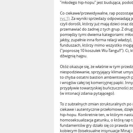
"młodego hip-hopu" jest budująca, podobn
Co ciekawe/przewidywalne, rap pozostaj
ryc.1)
. Za wyniki sprzedaży odpowiadają 
czyli dorośli, którzy już mają dzieci oraz 
przemawiać do żadnej z tych grup. Z drug
pomiędzy tymi dwiema kategoriami: młodz
jakby, zupełnie inna forma relacji władzy)
funduszach, którzy mimo wszystko mogą 
("poproszę 10 koszulek Wu-Tangu!!"). Ci, k
dźwignią hajpu.
Otóż okazuje się, że właśnie w tym prze
niespodziewanie, sprzyjający klimat umysło
to chyba ostatni bastion ambientowych p
i wrogów całej tej komercyjnej papki. In
przypływie towarzyskiej buńczuczności zda
(w intonacji zdania pytającego).
To z subtelnych zmian strukturalnych po na
ciekawe i autentycznie przełomowe, dzięk
hip-hopu. Konkretnie ten, w którym nast
homoseksualizacja gatunku, o którą rap 
fundamentów gry działo się co prawda mi
kobiecym (biseksualne insynuacje Minaj i