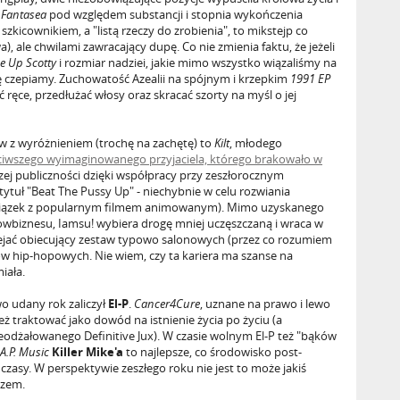
.
Fantasea
pod względem substancji i stopnia wykończenia
kicownikiem, a "listą rzeczy do zrobienia", to mikstejp co
, ale chwilami zawracający dupę. Co nie zmienia faktu, że jeżeli
 Up Scotty
i rozmiar nadziei, jakie mimo wszystko wiązaliśmy na
się czepiamy. Zuchowatość Azealii na spójnym i krzepkim
1991 EP
ać ręce, przedłużać włosy oraz skracać szorty na myśl o jej
ów z wyróżnieniem (trochę na zachętę) to
Kilt
, młodego
ciwszego wyimaginowanego przyjaciela, którego brakowało w
zej publiczności dzięki współpracy przy zeszłorocznym
tytuł "Beat The Pussy Up" - niechybnie w celu rozwiania
 związek z popularnym filmem animowanym). Mimo uzyskanego
biznesu, Iamsu! wybiera drogę mniej uczęszczaną i wraca w
ejać obiecujący zestaw typowo salonowych (przez co rozumiem
w hip-hopowych. Nie wiem, czy ta kariera ma szanse na
iała.
o udany rok zaliczył
El-P
.
Cancer4Cure
, uznane na prawo i lewo
ż traktować jako dowód na istnienie życia po życiu (a
ieodżałowanego Definitive Jux). W czasie wolnym El-P też "bąków
.A.P. Music
Killer Mike'a
to najlepsze, co środowisko post-
czasy. W perspektywie zeszłego roku nie jest to może jakiś
szem.