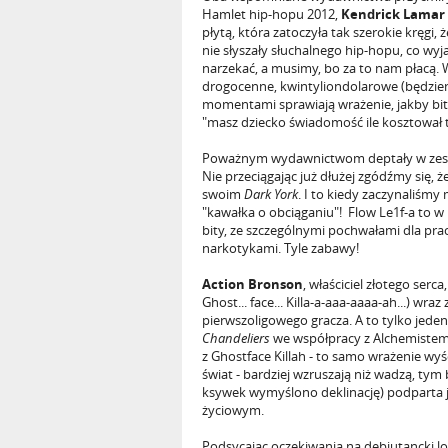
Hamlet hip-hopu 2012,
Kendrick Lamar
płytą, która zatoczyła tak szerokie kręgi
nie słyszały słuchalnego hip-hopu, co wyj
narzekać, a musimy, bo za to nam płacą.
drogocenne, kwintyliondolarowe (będziemy
momentami sprawiają wrażenie, jakby bit 
"masz dziecko świadomość ile kosztował 
Poważnym wydawnictwom deptały w zeszły
Nie przeciągając już dłużej zgódźmy się, ż
swoim
Dark York
. I to kiedy zaczynaliśmy
"kawałka o obciąganiu"! Flow Le1f-a to w
bity, ze szczególnymi pochwałami dla pra
narkotykami. Tyle zabawy!
Action Bronson
, właściciel złotego serc
Ghost... face... Killa-a-aaa-aaaa-ah...) wr
pierwszoligowego gracza. A to tylko jede
Chandeliers
we współpracy z Alchemistem, 
z Ghostface Killah - to samo wrażenie wy
świat - bardziej wzruszają niż wadzą, tym 
ksywek wymyślono deklinację) podparta j
życiowym.
Podsycając oczekiwania na debiutancki lo