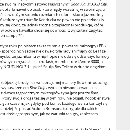
ze swoim "natychmiastowo klasycznym"
Good Kid, M.A.A.D City
,
, że dotarła nawet do osób które nigdy wcześniej w swoim życiu
aśnia w dużym stopniu rozmiar ich euforii - skoro już musimy
 W zasłużonym triumfie Kendricka na pewno nie przeszkodziły
 się kłócić, że jednak trochę przepłacone) produkcje, które
w połowie kawałka chciał się odwrócić i z wyrzutem zapytać
ten sampel??".
m roku po pietach także te mniej poważne: mikstejpy i EP-ki.
e spośród nich żadne nie dawało tyle rady ani frajdy co
Le1f
ze
 myśleć, że już nikomu w hip-hopie nie uda się odświeżyć formuły
 równych częściach electroclash, mumblecore i Andre 3000, a
cy NGUZUNGUZU – jakieś Soulja Boy Tellem w duecie z ciężkimi
a, zbójeckiej brody i dziwnie znajomej maniery flow (Introducing:
az z wypuszczeniem
Blue Chips
wyrasta niespodziewanie na
n z dwóch tegorocznych mikstejpów typa (jest jeszcze
Rare
który swoją drogą też się w tym roku nie obijał). Podobieństwa
ścigu z czasem, jak gdyby pod koniec każdego wersu kończył się
bardziej, że postać Actiona Bronsona (sorry, ale dla takich
est dość egzotycznym, jak na warunki rap-gry, zapleczem
ngplay, dwie niezobowiązujące pozycje wypuściła królowa życia i