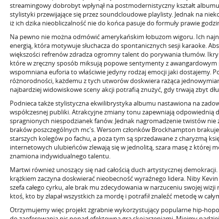
streamingowy dobrobyt wpłynął na postmodernistyczny kształt album
stylistyki przewijające się przez soundcloudowe playlisty. Jednak na nie
iż ich dzika nieobliczalność nie do końca pasuje do formuły prawie godz
Na pewno nie można odmówić amerykańskim łobuzom wigoru. Ich najn
energią, która motywuje słuchacza do spontanicznych sesji karaoke. Ab
większości refrenów zdradza ogromny talent do porywania tłumów. Ikry
które w zręczny sposób miksują popowe sentymenty z awangardowym s
wspomniana euforia to właściwie jedyny rodzaj emocji jaki dostajemy.
różnorodności, każdemu z tych utworów doskwiera rażąca jednowymiar
najbardziej widowiskowe sceny akcji potrafią znużyć, gdy trwają zbyt dł
Podnieca także stylistyczna ekwilibrystyka albumu nastawiona na zadow
współczesnej publiki. Atrakcyjne zmiany tonu zapewniają odpowiednią 
spragnionych niespodzianek fanów. Jednak nagromadzenie twistów nie
braków poszczególnych mc's. Wersom członków Brockhampton brakuj
starszych kolegów po fachu, a poza tym są sprzedawane z charyzmą k
internetowych ulubieńców zlewają się w jednolitą, szara masę z której
znamiona indywidualnego talentu.
Martwi również unoszący się nad całością duch artystycznej demokracji.
krążkiem zaczyna doskwierać nieobecność wyraźnego lidera. Niby Kevin
szefa całego cyrku, ale brak mu zdecydowania w narzuceniu swojej wizji re
ktoś, kto by złapał wszystkich za mordę i potrafił znaleźć metodę w cały
Otrzymujemy więc projekt zgrabnie wykorzystujący popularne hip-hopo
do zaoferowania nic ponad efektowną grą skojarzeniami. Miejmy nadzieję