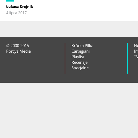
Łukasz Krajnik
4 lipca 2017
© 2000-2015
Krótka Piłka
N
Porcys Media
Carpigiani
I
Playlist
T
Recenzje
Specjalne