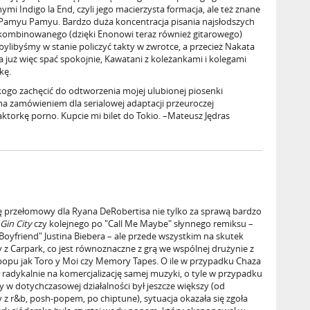
mi Indigo la End, czyli jego macierzysta formacja, ale też znane
y Pamyu Pamyu. Bardzo duża koncentracja pisania najsłodszych
ekombinowanego (dzięki Enonowi teraz również gitarowego)
bylibyśmy w stanie policzyć takty w zwrotce, a przecież Nakata
już więc spać spokojnie, Kawatani z koleżankami i kolegami
kę.
ogo zachęcić do odtworzenia mojej ulubionej piosenki
na zamówieniem dla serialowej adaptacji przeuroczej
ktorkę porno. Kupcie mi bilet do Tokio. –Mateusz Jędras
ię przełomowy dla Ryana DeRobertisa nie tylko za sprawą bardzo
Gin City
czy kolejnego po "Call Me Maybe" słynnego remiksu –
Boyfriend" Justina Biebera – ale przede wszystkim na skutek
z Carpark, co jest równoznaczne z grą we wspólnej drużynie z
popu jak Toro y Moi czy Memory Tapes. O ile w przypadku Chaza
 radykalnie na komercjalizację samej muzyki, o tyle w przypadku
ny w dotychczasowej działalności był jeszcze większy (od
y z r&b, posh-popem, po chiptune), sytuacja okazała się zgoła