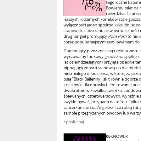
tegoroczne kabare
Bowiemu bilet na n
twierdzisz, że pr
naszych rodzimych komików stale goszcz
wyłączność) jeden spośród kilku dni sopo
stanowiska, abstrahując w ostateczności 
drugi singiel promujący
Pom Pom
to nic 
coraz popularniejszym zamiłowaniem do
Dominujący przez znaczną część utworu 
wyczuwalny funkowy groove na spółkę z
lat osiemdziesiątych (przyjęta obecnie 
hipnagogiczności) stanowią tło dla modulo
nieśmiałego młodzieńca, w której za prz
osią "Black Balleriny" skit równie dobrz
kreskówki dla dorosłych emitowanej prz
dwukrotnie w kawałku zwrotka, zbudowa
śpiewanych, czterowersowych, wyraźnie se
zwykło bywać, przypada na refren. Tylko
tancerkami w Los Angeles? I co robią tut
sample przegryzanych owoców lub warzy
•
posłuchaj
06
KNOWER