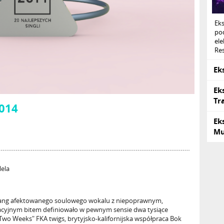
Ek
po
ele
Res
Ek
Ek
Tr
2014
Ek
Mu
lela
 yang afektowanego soulowego wokalu z niepoprawnym,
cyjnym bitem definiowało w pewnym sensie dwa tysiące
Two Weeks" FKA twigs, brytyjsko-kalifornijska współpraca Bok