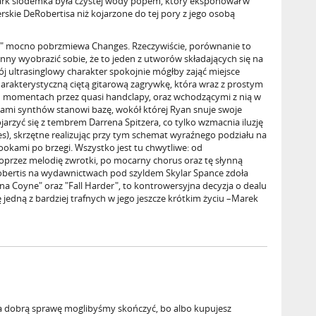
rk siódemka była czystej wody popem, który eksponował w
skie DeRobertisa niż kojarzone do tej pory z jego osobą
der" mocno pobrzmiewa Changes. Rzeczywiście, porównanie to
nny wyobrazić sobie, że to jeden z utworów składających się na
ój ultrasinglowy charakter spokojnie mógłby zająć miejsce
charakterystyczną ciętą gitarową zagrywkę, która wraz z prostym
momentach przez quasi handclapy, oraz wchodzącymi z nią w
iami synthów stanowi bazę, wokół której Ryan snuje swoje
jarzyć się z tembrem Darrena Spitzera, co tylko wzmacnia iluzję
), skrzętne realizując przy tym schemat wyraźnego podziału na
ookami po brzegi. Wszystko jest tu chwytliwe: od
rzez melodię zwrotki, po mocarny chorus oraz tę słynną
obertis na wydawnictwach pod szyldem Skylar Spance zdoła
 Coyne" oraz "Fall Harder", to kontrowersyjna decyzja o dealu
jedną z bardziej trafnych w jego jeszcze krótkim życiu –Marek
j na dobrą sprawę moglibyśmy skończyć, bo albo kupujesz