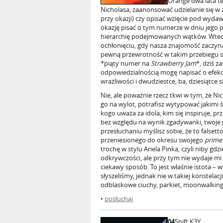
Orange dwa lata te
Nicholasa, zaanonsować udzielanie się w 
przy okazji) czy opisać wzięcie pod wyda
okazję pisać o tym numerze w dniu jego p
hierarchię podejmowanych wątków. Wtedy j
ochłonięciu, gdy nasza znajomość zaczyn
pewną przewrotność w takim przebiegu spr
*piąty numer na
Strawberry Jam
*, dziś 
odpowiedzialnością mogę napisać o efekci
wrażliwości i dwudziestce, ba, dziesiątce s
Nie, ale poważnie rzecz tkwi w tym, że Ni
go na wylot, potrafisz wytypować jakim
kogo uważa za idola, kim się inspiruje, pr
bez względu na wynik zgadywanki, twoje 
przesłuchaniu myślisz sobie, że to false
przeniesionego do okresu swojego
prime
trochę w stylu Ariela Pinka, czyli niby gd
odkrywczości, ale przy tym nie wydaje mi s
ciekawy sposób. To jest właśnie istota –
słyszeliśmy, jednak nie w takiej konstelacj
odblaskowe ciuchy, parkiet, moonwalking,
•
posłuchaj
04
Shift K3Y