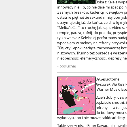
Boka z Kelelą wypa
innowacyjnie. To, co nie daje mi spać po no
z samych breaków, kadencji i dźwięków p
ostatnie piętnaście sekund mniej pomysł
utrzymuje się już do końca, co chwilę myl
"Melba’s Call" to trochę jak zapis video
tempie, pauza, cofnij, do przodu, przyspies
tylko wersja z Kelelą; jej performans nad
wpadający w melodyjne refreny przywołu
‘90s, czyli epoki będącej zachowawczą ko
niszowych. Trudno też oprzeć się wrażeni
nieobecność, efemeryczność , depresyjne
•
posłuchaj
09
Gesuotome
Ryokiteki Na Kiss 
[Warner Music Jap
Dzień dobry, dziś 
będziecie smutni, ż
refreny — a ten je
do budowy mostka.
wykorzystano i nie muszę zakłócać diety. 
Takie rzeczy pisze Enon Kawatani, powoli