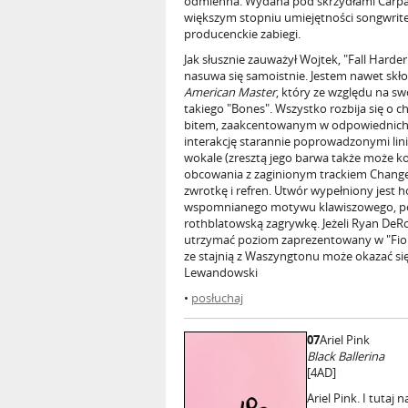
odmienna. Wydana pod skrzydłami Carpa
większym stopniu umiejętności songwriter
producenckie zabiegi.
Jak słusznie zauważył Wojtek, "Fall Har
nasuwa się samoistnie. Jestem nawet skło
American Master
, który ze względu na sw
takiego "Bones". Wszystko rozbija się o 
bitem, zaakcentowanym w odpowiednich 
interakcję starannie poprowadzonymi lin
wokale (zresztą jego barwa także może ko
obcowania z zaginionym trackiem Changes
zwrotkę i refren. Utwór wypełniony jest h
wspomnianego motywu klawiszowego, pop
rothblatowską zagrywkę. Jeżeli Ryan DeR
utrzymać poziom zaprezentowany w "Fiona
ze stajnią z Waszyngtonu może okazać się 
Lewandowski
•
posłuchaj
07
Ariel Pink
Black Ballerina
[4AD]
Ariel Pink. I tuta