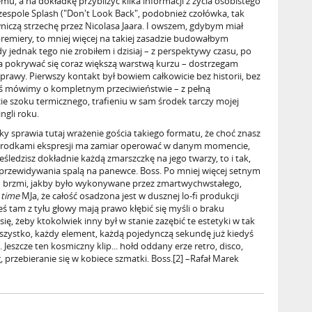
mu, a na dokładkę przybliżyć kilka informacji z życia osobistego
zespole Splash ("Don't Look Back", podobnież czołówka, tak
wniczą strzechę przez Nicolasa Jaara. I owszem, gdybym miał
remiery, to mniej więcej na takiej zasadzie budowałbym
ednak tego nie zrobiłem i dzisiaj – z perspektywy czasu, po
a pokrywać się coraz większą warstwą kurzu – dostrzegam
awy. Pierwszy kontakt był bowiem całkowicie bez historii, bez
zaś mówimy o kompletnym przeciwieństwie – z pełną
e szoku termicznego, trafieniu w sam środek tarczy mojej
ingli roku.
cky sprawia tutaj wrażenie gościa takiego formatu, że choć znasz
i środkami ekspresji ma zamiar operować w danym momencie,
ześledzisz dokładnie każdą zmarszczkę na jego twarzy, to i tak,
przewidywania spalą na panewce. Boss. Po mniej więcej setnym
tto brzmi, jakby było wykonywane przez zmartwychwstałego,
 time
MJa, że całość osadzona jest w dusznej lo-fi produkcji
zieś tam z tyłu głowy mają prawo kłębić się myśli o braku
ię, żeby ktokolwiek inny był w stanie zazębić te estetyki w tak
 wszystko, każdy element, każdą pojedynczą sekundę już kiedyś
i. Jeszcze ten kosmiczny klip... hołd oddany erze retro, disco,
 przebieranie się w kobiece szmatki. Boss.[2] –Rafał Marek