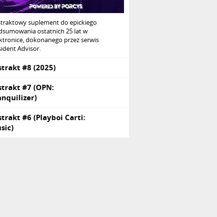
straktowy suplement do epickiego
dsumowania ostatnich 25 lat w
ktronice, dokonanego przez serwis
ident Advisor.
strakt #8 (2025)
strakt #7 (OPN:
anquilizer)
strakt #6 (Playboi Carti:
sic)