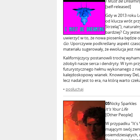
I Must Be Dreamin
[self-released]
Gdy w 2013 roku Lo
od klucza wrót prz
Strzelaj"), natural
bardziej? Czy jest
uwierzyć w to, że nowa piosenka będzie
Go
. Uporczywie podkreślany aspekt czas
materiału sugerowały, że ewolucja jest ni
Kalifornijczycy postanowili trochę wyham
zdobyli nasze serca i dendryty. W tym pr
futurystycznego hełmu wykonanego z nieod
kalejdoskopowy wianek. Knowerowy DeLore
lecz nadal jest to era, na którą warto cze
•
posłuchaj
05
Nicky Sparkles
It's Your Life
[Other People]
W przypadku "It's 
mającym swój zwro
osiemdziesiątych, 