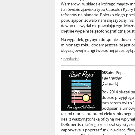
Warnerowi, w składzie którego między inny
tu i ówdzie zjawiska typu Capsule i Kyar
refrenów na planecie. Poletko błogo prz
popu zjaponizowało nam się szybciej, niż 
dawno nie wydał nic powalającego. Można 
chętnie wypełni tę geofonograficzną pust
Na wypadek, gdybym dotąd nie zdołał nik
minionego roku, dodam jeszcze, że jest o
obyczajowej mangi tworzonej przez byłą a
•
posłuchaj
08
Saint Pepsi
Fall Harder
[Carpark]
Rok 2014 okazał s
dobrze przyjętego
tym razem był to "
podpisania umowy 
takimi reprezentantami elektronicznego 
deal z waszyngtońską oficyną nie wpłynął
DeRobertisa, którego rozstrzał stylistycz
vaporwave'u poprzez funk, nu-disco, flirt