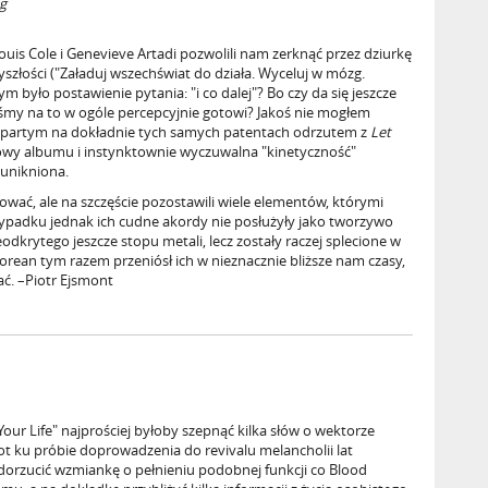
g
uis Cole i Genevieve Artadi pozwolili nam zerknąć przez dziurkę
yszłości ("Załaduj wszechświat do działa. Wyceluj w mózg.
nym było postawienie pytania: "i co dalej"? Bo czy da się jeszcze
eśmy na to w ogóle percepcyjnie gotowi? Jakoś nie mogłem
 opartym na dokładnie tych samych patentach odrzutem z
Let
owy albumu i instynktownie wyczuwalna "kinetyczność"
eunikniona.
ować, ale na szczęście pozostawili wiele elementów, którymi
zypadku jednak ich cudne akordy nie posłużyły jako tworzywo
krytego jeszcze stopu metali, lecz zostały raczej splecione w
an tym razem przeniósł ich w nieznacznie bliższe nam czasy,
kać. –Piotr Ejsmont
Your Life" najprościej byłoby szepnąć kilka słów o wektorze
t ku próbie doprowadzenia do revivalu melancholii lat
dorzucić wzmiankę o pełnieniu podobnej funkcji co Blood