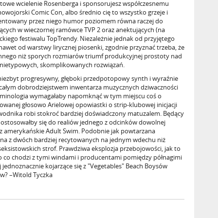
towe wcielenie Rosenberga i sponsorujesz współczesnemu
owojorski Comic Con, albo średnio cię to wszystko grzeje i
ezentowany przez niego humor poziomem równa raczej do
ących w wieczornej ramówce TVP 2 oraz anektujących (na
ckiego festiwalu TopTrendy. Niezależnie jednak od przyjętego
nawet od warstwy lirycznej piosenki, zgodnie przyznać trzeba, że
innego niż sporych rozmiarów triumf produkcyjnej prostoty nad
 nietypowych, skomplikowanych rozwiązań.
niezbyt progresywny, głęboki przedpotopowy synth i wyraźnie
 całym dobrodziejstwem inwentarza muzycznych dziwaczności
terminologia wymagałaby napomknąć w tym miejscu coś o
wanej głosowo Arielowej opowiastki o strip-klubowej inicjacji
ewodnika robi stokroć bardziej doświadczony matuzalem. Będący
e dostosowałby się do realiów jednego z odcinków dowolnej
ez amerykańskie Adult Swim. Podobnie jak powtarzana
na z dwóch bardziej recytowanych na jednym wdechu niż
ksistowskich strof. Prawdziwa eksplozja przebojowości, jak to
 o co chodzi z tymi windami i producentami pomiędzy półnagimi
aj jednoznacznie kojarzące się z "Vegetables" Beach Boysów
w? –Witold Tyczka