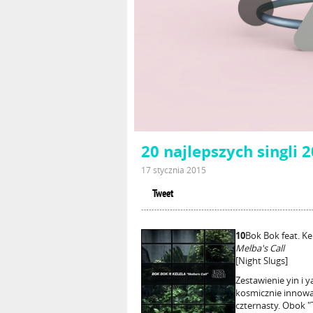
20 najlepszych singli 
17 stycznia 2015
Tweet
10
Bok Bok feat. Ke
Melba's Call
[Night Slugs]
Zestawienie yin i
kosmicznie innowa
czternasty. Obok "