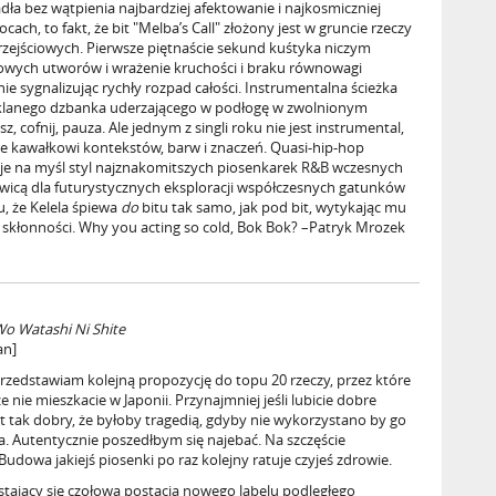
dła bez wątpienia najbardziej afektowanie i najkosmiczniej
cach, to fakt, że bit "Melba’s Call" złożony jest w gruncie rzeczy
rzejściowych. Pierwsze piętnaście sekund kuśtyka niczym
owych utworów i wrażenie kruchości i braku równowagi
nie sygnalizując rychły rozpad całości. Instrumentalna ścieżka
 szklanego dzbanka uderzającego w podłogę w zwolnionym
z, cofnij, pauza. Ale jednym z singli roku nie jest instrumental,
aje kawałkowi kontekstów, barw i znaczeń. Quasi-hip-hop
je na myśl styl najznakomitszych piosenkarek R&B wczesnych
twicą dla futurystycznych eksploracji współczesnych gatunków
u, że Kelela śpiewa
do
bitu tak samo, jak pod bit, wytykając mu
 skłonności. Why you acting so cold, Bok Bok? –Patryk Mrozek
Wo Watashi Ni Shite
an]
przedstawiam kolejną propozycję do topu 20 rzeczy, przez które
e nie mieszkacie w Japonii. Przynajmniej jeśli lubicie dobre
st tak dobry, że byłoby tragedią, gdyby nie wykorzystano by go
 Autentycznie poszedłbym się najebać. Na szczęście
Budowa jakiejś piosenki po raz kolejny ratuje czyjeś zdrowie.
 stający się czołową postacią nowego labelu podległego