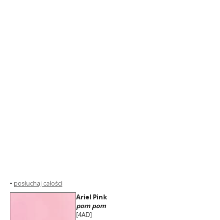
•
posłuchaj całości
Ariel Pink
pom pom
[4AD]