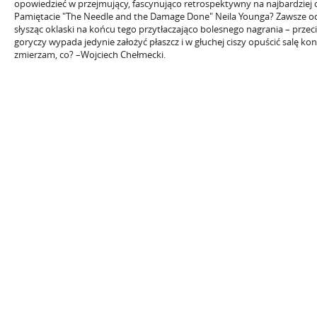
opowiedzieć w przejmujący, fascynująco retrospektywny na najbardziej
Pamiętacie "The Needle and the Damage Done" Neila Younga? Zawsze 
słysząc oklaski na końcu tego przytłaczająco bolesnego nagrania – prze
goryczy wypada jedynie założyć płaszcz i w głuchej ciszy opuścić salę ko
zmierzam, co? –Wojciech Chełmecki.