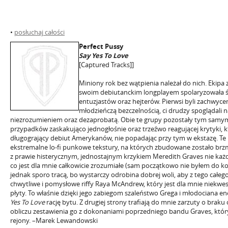
•
posłuchaj całości
Perfect Pussy
Say Yes To Love
[Captured Tracks]]
Miniony rok bez wątpienia należał do nich. Ekipa
swoim debiutanckim longplayem spolaryzowała śr
entuzjastów oraz hejterów. Pierwsi byli zachwyce
młodzieńczą bezczelnością, ci drudzy spoglądali n
niezrozumieniem oraz dezaprobatą. Obie te grupy pozostały tym samym
przypadków zaskakująco jednogłośnie oraz trzeźwo reagującej krytyki, k
długogrający debiut Amerykanów, nie popadając przy tym w ekstazę. T
ekstremalne lo-fi punkowe tekstury, na których zbudowane zostało brz
z prawie histerycznym, jednostajnym krzykiem Meredith Graves nie ka
co jest dla mnie całkowicie zrozumiałe (sam początkowo nie byłem do 
jednak sporo tracą, bo wystarczy odrobina dobrej woli, aby z tego całeg
chwytliwe i pomysłowe riffy Raya McAndrew, który jest dla mnie niek
płyty. To właśnie dzięki jego zabiegom szaleństwo Grega i młodociana e
Yes To Love
rację bytu. Z drugiej strony trafiają do mnie zarzuty o braku
obliczu zestawienia go z dokonaniami poprzedniego bandu Graves, który
rejony. –Marek Lewandowski