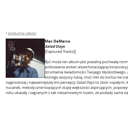
•
posłuchaj całości
Mac DeMarco
Salad Days
[Captured Tracks]]
Być może ten album jest jowialną pochwałą nor
politowania wobec wszechotaczającej korporacyj
strumienia świadomości Twojego błyskotliwego, 
którego wszyscy lubią, choć nikt do końca nie tr
najprostszej i najważniejszej linii percepcji
Salad Days
to zbiór ospałych, 
nucanek, melodycznie kopiących dupę większości aspirujących, popowyc
roku ukazały i zagranych z tak niesamowitym luzem, że poślady same si