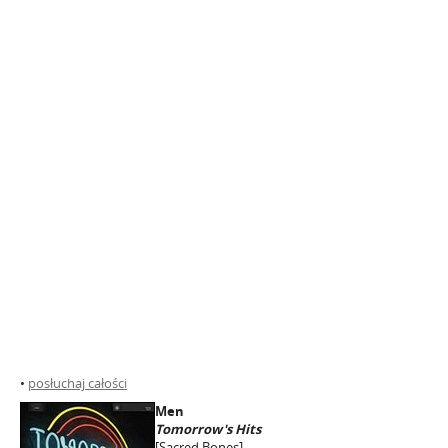
•
posłuchaj całości
Men
Tomorrow's Hits
[Sacred Bones]