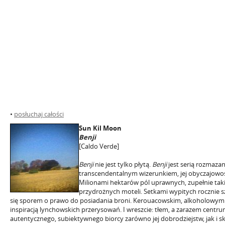
•
posłuchaj całości
Sun Kil Moon
Benji
[Caldo Verde]
Benji
nie jest tylko płytą.
Benji
jest serią rozmazan
transcendentalnym wizerunkiem, jej obyczajowoś
Milionami hektarów pól uprawnych, zupełnie takic
przydrożnych moteli. Setkami wypitych rocznie 
się sporem o prawo do posiadania broni. Kerouacowskim, alkoholowy
inspiracją lynchowskich przerysowań. I wreszcie: tłem, a zarazem centr
autentycznego, subiektywnego biorcy zarówno jej dobrodziejstw, jak i s