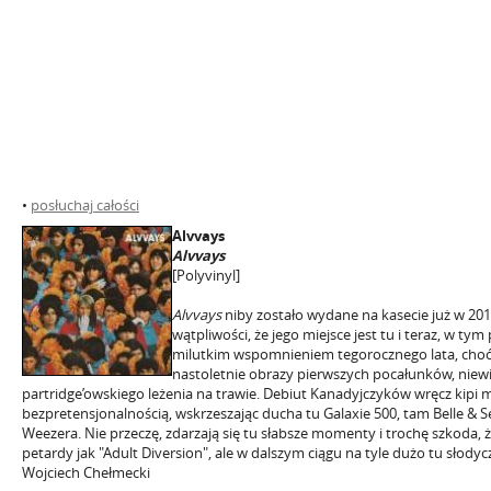
•
posłuchaj całości
Alvvays
Alvvays
[Polyvinyl]
Alvvays
niby zostało wydane na kasecie już w 2013
wątpliwości, że jego miejsce jest tu i teraz, w t
milutkim wspomnieniem tegorocznego lata, choć
nastoletnie obrazy pierwszych pocałunków, niewi
partridge’owskiego leżenia na trawie. Debiut Kanadyjczyków wręcz kipi 
bezpretensjonalnością, wskrzeszając ducha tu Galaxie 500, tam Belle & Seb
Weezera. Nie przeczę, zdarzają się tu słabsze momenty i trochę szkoda, ż
petardy jak "Adult Diversion", ale w dalszym ciągu na tyle dużo tu słodycz
Wojciech Chełmecki