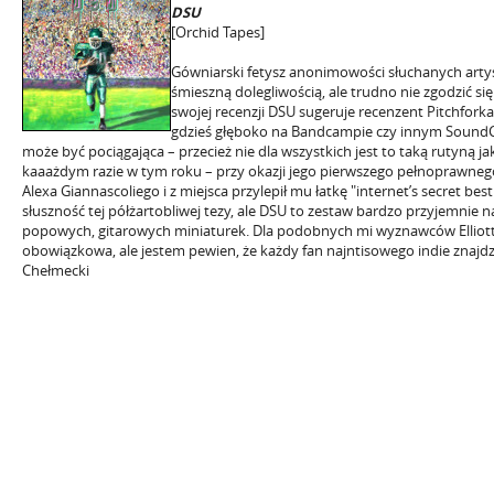
DSU
[Orchid Tapes]
Gówniarski fetysz anonimowości słuchanych artyst
śmieszną dolegliwością, ale trudno nie zgodzić si
swojej recenzji DSU sugeruje recenzent Pitchforka
gdzieś głęboko na Bandcampie czy innym SoundC
może być pociągająca – przecież nie dla wszystkich jest to taką rutyną j
kaaażdym razie w tym roku – przy okazji jego pierwszego pełnoprawneg
Alexa Giannascoliego i z miejsca przylepił mu łatkę "internet’s secret bes
słuszność tej półżartobliwej tezy, ale DSU to zestaw bardzo przyjemnie n
popowych, gitarowych miniaturek. Dla podobnych mi wyznawców Elliott
obowiązkowa, ale jestem pewien, że każdy fan najntisowego indie znajdzi
Chełmecki