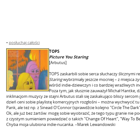
•
posłuchaj całości
TOPS
Picture You Staring
[Arbutus]
TOPS zaskarbili sobie serca słuchaczy ślicznymi r
Staring
wybrzmiały jeszcze mocniej – z miejsca zy
wśród indie-dziewczyn i co bardziej wrażliwych i
Poza tym, jak słusznie zauważył Michał Hantke, 
inklinacjom muzycy ze stajni Arbutus stali się zaskakująco bliscy sercom 
dzień ceni sobie playlistę komercyjnych rozgłośni – można wychwycić tu
Pank, ale też np. z Sinead O'Connor (sprawdźcie kolejno "Circle The Dark
Ok, ale już bez żartów: mogę sobie wyobrazić, że tego typu granie nie 
z czystym sumieniem powiedzieć o takich "Change Of Heart", "Way To Be 
Chyba moja ulubiona indie-nucanka. –Marek Lewandowski