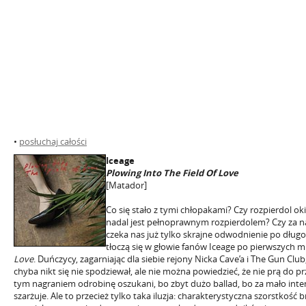
•
posłuchaj całości
Iceage
Plowing Into The Field Of Love
[Matador]
Co się stało z tymi chłopakami? Czy rozpierdol ok
nadal jest pełnoprawnym rozpierdolem? Czy za nam
czeka nas już tylko skrajne odwodnienie po dług
tłoczą się w głowie fanów Iceage po pierwszych 
Love
. Duńczycy, zagarniając dla siebie rejony Nicka Cave’a i The Gun Club
chyba nikt się nie spodziewał, ale nie można powiedzieć, że nie prą do p
tym nagraniem odrobinę oszukani, bo zbyt dużo ballad, bo za mało inten
szarżuje. Ale to przecież tylko taka iluzja: charakterystyczna szorstkość 