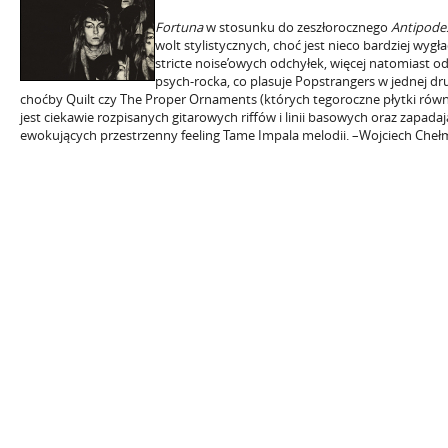
Fortuna
w stosunku do zeszłorocznego
Antipode
wolt stylistycznych, choć jest nieco bardziej wygł
stricte noise’owych odchyłek, więcej natomiast 
psych-rocka, co plasuje Popstrangers w jednej dru
choćby Quilt czy The Proper Ornaments (których tegoroczne płytki rów
jest ciekawie rozpisanych gitarowych riffów i linii basowych oraz zapad
ewokujących przestrzenny feeling Tame Impala melodii. –Wojciech Cheł