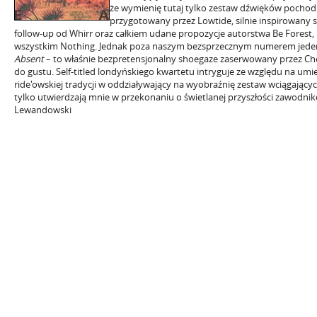
że wymienię tutaj tylko zestaw dźwięków pocho
przygotowany przez Lowtide, silnie inspirowany
follow-up od Whirr oraz całkiem udane propozycje autorstwa Be Forest,
wszystkim Nothing. Jednak poza naszym bezsprzecznym numerem jeden 
Absent
– to właśnie bezpretensjonalny shoegaze zaserwowany przez Che
do gustu. Self-titled londyńskiego kwartetu intryguje ze względu na umi
ride'owskiej tradycji w oddziaływający na wyobraźnię zestaw wciągający
tylko utwierdzają mnie w przekonaniu o świetlanej przyszłości zawodni
Lewandowski