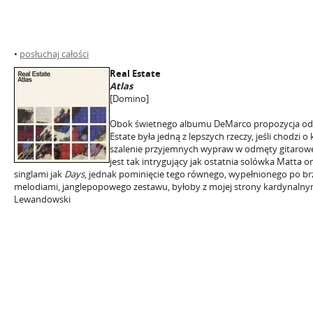
•
posłuchaj całości
Real Estate
Atlas
[Domino]
Obok świetnego albumu DeMarco propozycja od
Estate była jedną z lepszych rzeczy, jeśli chodzi 
szalenie przyjemnych wypraw w odmęty gitarow
jest tak intrygujący jak ostatnia solówka Matta o
singlami jak
Days
, jednak pominięcie tego równego, wypełnionego po brz
melodiami, janglepopowego zestawu, byłoby z mojej strony kardynaln
Lewandowski