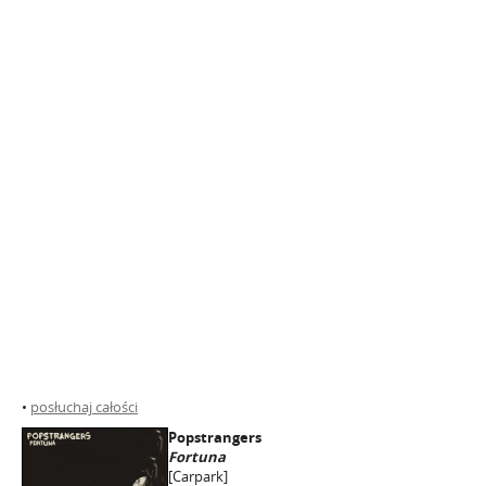
•
posłuchaj całości
Popstrangers
Fortuna
[Carpark]