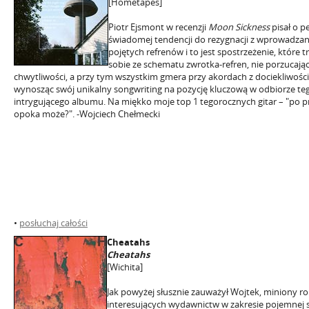
[Hometapes]
Piotr Ejsmont w recenzji
Moon Sickness
pisał o p
świadomej tendencji do rezygnacji z wprowadzan
pojętych refrenów i to jest spostrzeżenie, które t
sobie ze schematu zwrotka-refren, nie porzucają
chwytliwości, a przy tym wszystkim gmera przy akordach z dociekliwością
wynosząc swój unikalny songwriting na pozycję kluczową w odbiorze te
intrygującego albumu. Na miękko moje top 1 tegorocznych gitar – "po pros
opoka może?". -Wojciech Chełmecki
•
posłuchaj całości
Cheatahs
Cheatahs
[Wichita]
Jak powyżej słusznie zauważył Wojtek, miniony ro
interesujących wydawnictw w zakresie pojemnej 