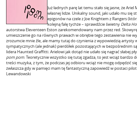
Już ładnych parę lat temu stało się jasne, że Arie
własnej lidze. Unikalny sound, jaki udało mu się s
epigonów na czele z Joe Knightem z Rangers (którz
kolejną falę tychże – sprawdźcie świetny
Delta Ho
autorstwa Eleventeen Eston zarekomendowany nam przez red. Skowyrę).
umieszczenie go na równych prawach w obrębie tego zestawienia nie wyda
zrozumcie mnie źle, ale mamy tutaj do czynienia z wypowiedzią artysty w
sympatycznych (ale jednak) pierdółek pozostających w bezpośrednim s
lidera Haunted Graffitti. Arielowi jak dotąd nie udało się nagrać słabej płyty
pom pom
. Teoretycznie wszystko się tutaj zgadza, to jest wciąż bardzo 
treści muzyka, z tym, że podczas jej odbioru wciąż nie mogę odpędzić si
zwłaszcza gdy w pamięci mam tę fantastyczną zapowiedź w postaci pilot
Lewandowski