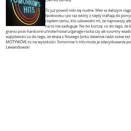
To już powoli robi się nudne. Men w dalszym ciąg
facebooku i po raz wtóry z rzędy trafiają do porcy
rzędem temu, kto udowodni mi, że najnowszy al
na to nie zasługuje. No bo kurczę: co do tego, że
graniu post-hardcore'u/indie/noise'u/garage-rocka czy alt-country wiado
wątpliwości co do tego, że ekipa z Nowego Jorku świetnie radzi sobie t
MOTYWÓW, to na wysokości
Tomorrow's Hits
może je zdecydowanie porz
Lewandowski