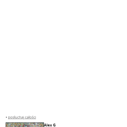
•
posłuchaj całości
Alex G