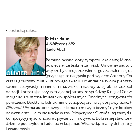
•
posłuchaj całości
Olivier Heim
A Different Life
[Lado ABC]
Pomimo pewnej dozy sympatii, jaką darzę Michal
powiedział, że tęsknię za Très.b. Umówmy się: to 
większe było moje zdziwienie, gdy zabrałem się 
(przyznaję, że nagrywki pod szyldem Anthony Chor
krążka gitarzysty multikulturowego składu. Holender na swoim pierw
swoim rzeczywistym imieniem i nazwiskiem nad wyraz zgrabnie radzi so
narracji, korzystając przy tym z jednej strony ze spuścizny Kings of Conve
mrugnięcia w stronę śmietanki współczesnych, "modnych" songwriterów
po wczesne Ducktails. Jednak mimo że zapożyczenia są dosyć wyraźne, 
Different Life
ma autorski sznyt i nie ma tu mowy o bezmyślnym kopiowa
najważniejsze, Heim nie ucieka w tzw. "eksperyment", czuć tutaj zamysł i
kompozycyjnej solidności wygrywanych motywów. Dobrze się stało, że w
dzienne pod szyldem Lado, bo w kraju nad Wisłą wciąż mamy deficyt te
Lewandowski