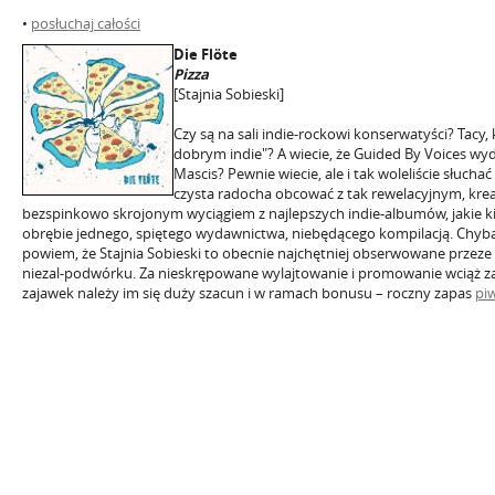
•
posłuchaj całości
Die Flöte
Pizza
[Stajnia Sobieski]
Czy są na sali indie-rockowi konserwatyści? Tacy, 
dobrym indie"? A wiecie, że Guided By Voices wyd
Mascis? Pewnie wiecie, ale i tak woleliście słuchać 
czysta radocha obcować z tak rewelacyjnym, krea
bezspinkowo skrojonym wyciągiem z najlepszych indie-albumów, jakie kie
obrębie jednego, spiętego wydawnictwa, niebędącego kompilacją. Chyba 
powiem, że Stajnia Sobieski to obecnie najchętniej obserwowane przez
niezal-podwórku. Za nieskrępowane wylajtowanie i promowanie wciąż z
zajawek należy im się duży szacun i w ramach bonusu – roczny zapas
pi