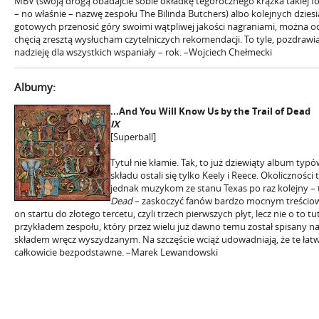
MBV (swoją drogą obadajcie sobie okładkę tegorocznego krążka takiej 
– no właśnie – nazwę zespołu The Bilinda Butchers) albo kolejnych dzi
gotowych przenosić góry swoimi wątpliwej jakości nagraniami, można odr
chęcią zresztą wysłucham czytelniczych rekomendacji. To tyle, pozdrawi
nadzieję dla wszystkich wspaniały – rok. –Wojciech Chełmecki
Albumy:
...And You Will Know Us by the Trail of Dead
IX
[Superball]
Tytuł nie kłamie. Tak, to już dziewiąty album typó
składu ostali się tylko Keely i Reece. Okoliczności
jednak muzykom ze stanu Texas po raz kolejny –
Dead
– zaskoczyć fanów bardzo mocnym treściow
on startu do złotego tercetu, czyli trzech pierwszych płyt, lecz nie o to tut
przykładem zespołu, który przez wielu już dawno temu został spisany na s
składem wręcz wyszydzanym. Na szczęście wciąż udowadniają, że te łat
całkowicie bezpodstawne. –Marek Lewandowski