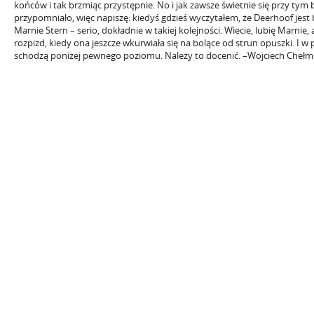
końców i tak brzmiąc przystępnie. No i jak zawsze świetnie się przy tym b
przypomniało, więc napiszę: kiedyś gdzieś wyczytałem, że Deerhoof jest 
Marnie Stern – serio, dokładnie w takiej kolejności. Wiecie, lubię Marnie, a
rozpizd, kiedy ona jeszcze wkurwiała się na bolące od strun opuszki. I w
schodzą poniżej pewnego poziomu. Należy to docenić. –Wojciech Chełm