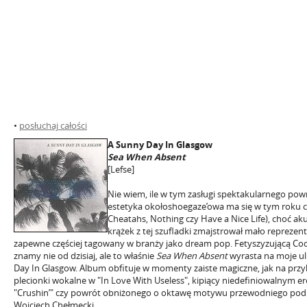
•
posłuchaj całości
A Sunny Day In Glasgow
Sea When Absent
[Lefse]
Nie wiem, ile w tym zasługi spektakularnego powro
estetyka okołoshoegaze’owa ma się w tym roku ca
Cheatahs, Nothing czy Have a Nice Life), choć a
krążek z tej szufladki zmajstrował mało reprezen
zapewne częściej tagowany w branży jako dream pop. Fetyszyzującą Coc
znamy nie od dzisiaj, ale to właśnie
Sea When Absent
wyrasta na moje u
Day In Glasgow. Album obfituje w momenty zaiste magiczne, jak na przyk
plecionki wokalne w "In Love With Useless", kipiący niedefiniowalnym 
"Crushin’" czy powrót obniżonego o oktawę motywu przewodniego pod 
Wojciech Chełmecki