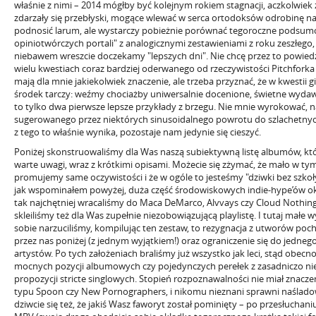
właśnie z nimi – 2014 mógłby być kolejnym rokiem stagnacji, aczkolwiek
zdarzały się przebłyski, mogące wlewać w serca ortodoksów odrobinę nadz
podnosić larum, ale wystarczy pobieżnie porównać tegoroczne podsum
opiniotwórczych portali" z analogicznymi zestawieniami z roku zeszłeg
niebawem wreszcie doczekamy "lepszych dni". Nie chcę przez to powiedzi
wielu kwestiach coraz bardziej oderwanego od rzeczywistości Pitchforka
mają dla mnie jakiekolwiek znaczenie, ale trzeba przyznać, że w kwestii gi
środek tarczy: weźmy chociażby uniwersalnie docenione, świetne wydaw
to tylko dwa pierwsze lepsze przykłady z brzegu. Nie mnie wyrokować, na 
sugerowanego przez niektórych sinusoidalnego powrotu do szlachetnych,
z tego to właśnie wynika, pozostaje nam jedynie się cieszyć.
Poniżej skonstruowaliśmy dla Was naszą subiektywną listę albumów, kt
warte uwagi, wraz z krótkimi opisami. Możecie się zżymać, że mało w 
promujemy same oczywistości i że w ogóle to jesteśmy "dziwki bez szkoły"
jak wspominałem powyżej, duża część środowiskowych indie-hype’ów okaza
tak najchętniej wracaliśmy do Maca DeMarco, Alvvays czy Cloud Nothi
skleiliśmy też dla Was zupełnie niezobowiązującą playlistę. I tutaj małe w
sobie narzuciliśmy, kompilując ten zestaw, to rezygnacja z utworów po
przez nas poniżej (z jednym wyjątkiem!) oraz ograniczenie się do jedne
artystów. Po tych założeniach braliśmy już wszystko jak leci, stąd obe
mocnych pozycji albumowych czy pojedynczych perełek z zasadniczo nie
propozycji stricte singlowych. Stopień rozpoznawalności nie miał znaczenia
typu Spoon czy New Pornographers, i nikomu nieznani sprawni naślado
dziwcie się też, że jakiś Wasz faworyt został pominięty – po przesłuchan