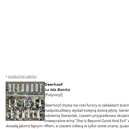
•
posłuchaj całości
Deerhoof
La Isla Bonita
[Polyvinyl]
Deerhoof chyba nie robi furory w zakładach bukm
nadpobudliwcy wydali kolejną dobrą płytę. Gener
udziwnią Stereolab, czasem przypadkowo skojarzą
(niewyraźne echa "She Is Beyond Good And Evil" 
dowalą jakimś fajnym riffem, a czasem odlecą w tylko sobie znane, quas