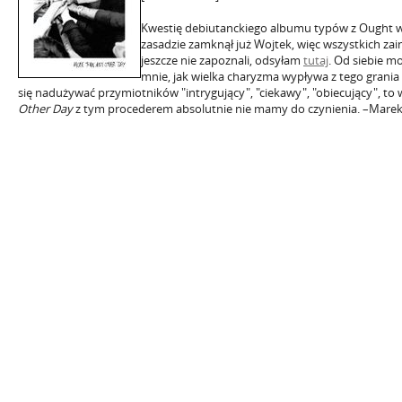
Kwestię debiutanckiego albumu typów z Ought w 
zasadzie zamknął już Wojtek, więc wszystkich zai
jeszcze nie zapoznali, odsyłam
tutaj
. Od siebie m
mnie, jak wielka charyzma wypływa z tego grania 
się nadużywać przymiotników "intrygujący", "ciekawy", "obiecujący", t
Other Day
z tym procederem absolutnie nie mamy do czynienia. –Mare