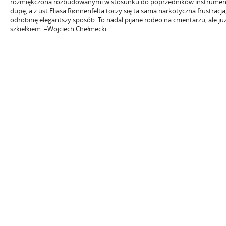
rozmiękczona rozbudowanymi w stosunku do poprzedników instrumenta
dupę, a z ust Eliasa Rønnenfelta toczy się ta sama narkotyczna frustracj
odrobinę elegantszy sposób. To nadal pijane rodeo na cmentarzu, ale j
szkiełkiem. –Wojciech Chełmecki