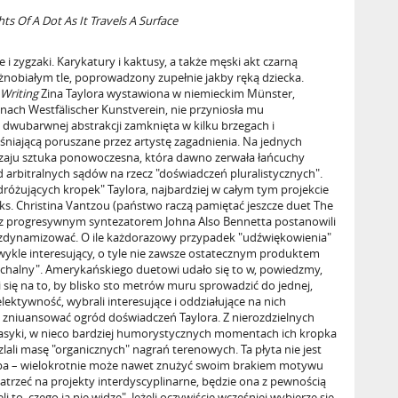
ts Of A Dot As It Travels A Surface
ie i zygzaki. Karykatury i kaktusy, a także męski akt czarną
żnobiałym tle, poprowadzony zupełnie jakby ręką dziecka.
 Writing
Zina Taylora wystawiona w niemieckim Münster,
anach Westfälischer Kunstverein, nie przyniosła mu
dwubarwnej abstrakcji zamknięta w kilku brzegach i
niającą poruszane przez artystę zagadnienia. Na jednych
yczaju sztuka ponowoczesna, która dawno zerwała łańcuchy
od arbitralnych sądów na rzecz "doświadczeń pluralistycznych".
dróżujących kropek" Taylora, najbardziej w całym tym projekcie
s. Christina Vantzou (państwo raczą pamiętać jeszcze duet The
 z progresywnym syntezatorem Johna Also Bennetta postanowili
i zdynamizować. O ile każdorazowy przypadek "udźwiękowienia"
ezwykle interesujący, o tyle nie zawsze ostatecznym produktem
słuchalny". Amerykańskiego duetowi udało się to w, powiedzmy,
i się na to, by blisko sto metrów muru sprowadzić do jednej,
lektywność, wybrali interesujące i oddziałujące na nich
li zniuansować ogród doświadczeń Taylora. Z nierozdzielnych
lasyki, w nieco bardziej humorystycznych momentach ich kropka
lali masę "organicznych" nagrań terenowych. Ta płyta nie jest
 ba – wielokrotnie może nawet znużyć swoim brakiem motywu
patrzeć na projekty interdyscyplinarne, będzie ona z pewnością
i to, czego ja nie widzę". Jeżeli oczywiście wcześniej wybierze się