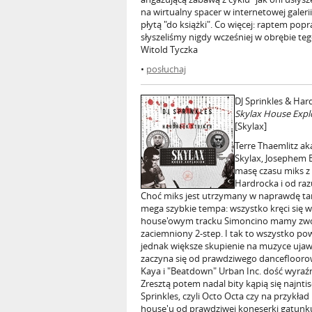
na wirtualny spacer w internetowej gale
płytą "do książki". Co więcej: raptem pop
słyszeliśmy nigdy wcześniej w obrębie teg
Witold Tyczka
•
posłuchaj
DJ Sprinkles & Har
Skylax House Expl
[Skylax]
Terre Thaemlitz aka
Skylax, Josephem 
masę czasu miks z
Hardrocka i od raz
Choć miks jest utrzymany w naprawdę tane
mega szybkie tempa: wszystko kręci się w
house'owym tracku Simoncino mamy zwoln
zaciemniony 2-step. I tak to wszystko po
jednak większe skupienie na muzyce ujaw
zaczyna się od prawdziwego danceflooro
Kaya i "Beatdown" Urban Inc. dość wyraźni
Zresztą potem nadal bity kąpią się najnt
Sprinkles, czyli Octo Octa czy na przykł
house'u od prawdziwej koneserki gatunku 