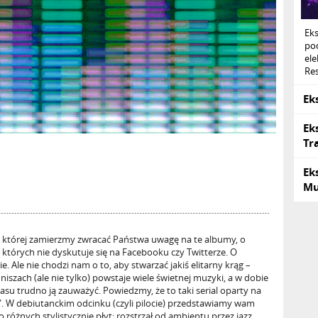
Ek
po
ele
Res
Ek
Ek
Tr
Ek
Mu
 w której zamierzmy zwracać Państwa uwagę na te albumy, o
 których nie dyskutuje się na Facebooku czy Twitterze. O
e. Ale nie chodzi nam o to, aby stwarzać jakiś elitarny krąg –
niszach (ale nie tylko) powstaje wiele świetnej muzyki, a w dobie
zasu trudno ją zauważyć. Powiedzmy, że to taki serial oparty na
". W debiutanckim odcinku (czyli pilocie) przedstawiamy wam
óżnych stylistycznie płyt: rozstrzał od ambientu przez jazz,