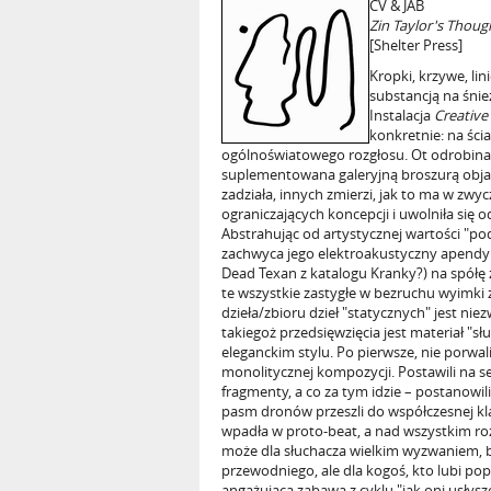
CV & JAB
Zin Taylor's Though
[Shelter Press]
Kropki, krzywe, lin
substancją na śnie
Instalacja
Creative
konkretnie: na ści
ogólnoświatowego rozgłosu. Ot odrobina 
suplementowana galeryjną broszurą objaś
zadziała, innych zmierzi, jak to ma w zw
ograniczających koncepcji i uwolniła się 
Abstrahując od artystycznej wartości "po
zachwyca jego elektroakustyczny apendyk
Dead Texan z katalogu Kranky?) na spółę
te wszystkie zastygłe w bezruchu wyimk
dzieła/zbioru dzieł "statycznych" jest ni
takiegoż przedsięwzięcia jest materiał "
eleganckim stylu. Po pierwsze, nie porwal
monolitycznej kompozycji. Postawili na se
fragmenty, a co za tym idzie – postanowi
pasm dronów przeszli do współczesnej k
wpadła w proto-beat, a nad wszystkim roz
może dla słuchacza wielkim wyzwaniem,
przewodniego, ale dla kogoś, kto lubi po
angażującą zabawą z cyklu "jak oni usłyszel