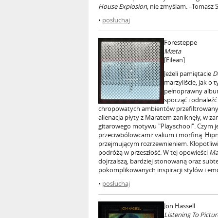
House Explosion
, nie zmyślam. –Tomasz
•
posłuchaj
Foresteppe
Mæta
[Eilean]
Jeżeli pamiętacie
D
marzyliście, jak o
pełnoprawny album
spocząć i odnaleźć
chropowatych ambientów przefiltrowanyc
alienacja płyty z Maratem zaniknęły, w za
gitarowego motywu "Playschool". Czym j
przeciwbólowcami: valium i morfiną. Hi
przejmującym rozrzewnieniem. Kłopotliwie
podróżą w przeszłość. W tej opowieści
Mæ
dojrzalszą, bardziej stonowaną oraz subteln
pokomplikowanych inspiracji stylów i emo
•
posłuchaj
Jon Hassell
Listening To Pict