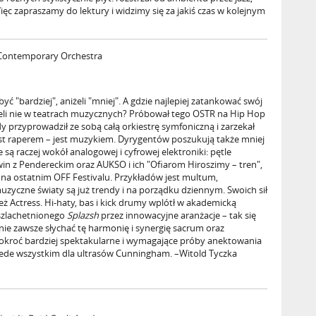
c zapraszamy do lektury i widzimy się za jakiś czas w kolejnym
 Contemporary Orchestra
yć "bardziej", aniżeli "mniej". A gdzie najlepiej zatankować swój
żeli nie w teatrach muzycznych? Próbował tego OSTR na Hip Hop
dy przyprowadził ze sobą całą orkiestrę symfoniczną i zarzekał
 jest raperem – jest muzykiem. Dyrygentów poszukują także mniej
są raczej wokół analogowej i cyfrowej elektroniki: pętle
 z Pendereckim oraz AUKSO i ich "Ofiarom Hiroszimy – tren",
 na ostatnim OFF Festivalu. Przykładów jest multum,
uzyczne światy są już trendy i na porządku dziennym. Swoich sił
ż Actress. Hi-haty, bas i kick drumy wplótł w akademicką
szlachetnionego
Splazsh
przez innowacyjne aranżacje – tak się
: nie zawsze słychać tę harmonię i synergię sacrum oraz
tokroć bardziej spektakularne i wymagające próby anektowania
rzede wszystkim dla ultrasów Cunningham. –Witold Tyczka