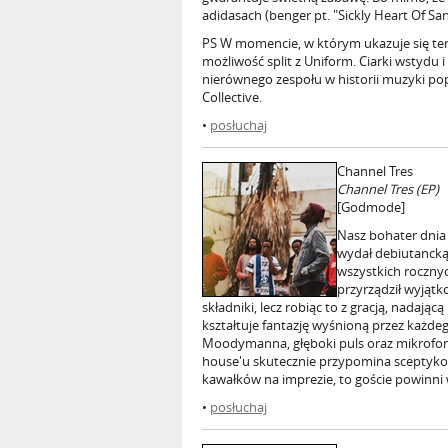
adidasach (benger pt. "Sickly Heart Of Sa
PS W momencie, w którym ukazuje się ten t
możliwość split z Uniform. Ciarki wstydu
nierównego zespołu w historii muzyki pop
Collective.
•
posłuchaj
Channel Tres
Channel Tres (EP)
[Godmode]
Nasz bohater dnia 
wydał debiutancką
wszystkich roczn
przyrządził wyjąt
składniki, lecz robiąc to z gracją, nadaj
kształtuje fantazję wyśnioną przez każd
Moodymanna, głęboki puls oraz mikrofon
house'u skutecznie przypomina sceptykom
kawałków na imprezie, to goście powinni
•
posłuchaj