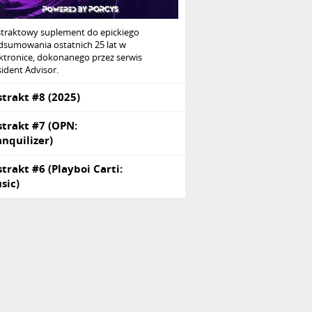
straktowy suplement do epickiego
dsumowania ostatnich 25 lat w
ktronice, dokonanego przez serwis
ident Advisor.
strakt #8 (2025)
strakt #7 (OPN:
anquilizer)
strakt #6 (Playboi Carti:
sic)