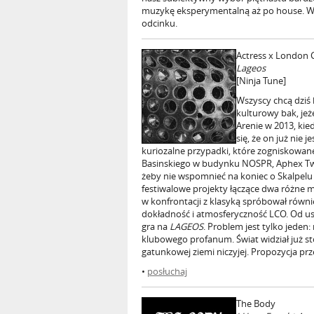
muzykę eksperymentalną aż po house. Wię
odcinku.
Actress x London
Lageos
[Ninja Tune]
Wszyscy chcą dziś b
kulturowy bak, je
Arenie w 2013, kie
się, że on już nie
kuriozalne przypadki, które zogniskowane 
Basinskiego w budynku NOSPR, Aphex Twin
żeby nie wspomnieć na koniec o Skalpelu
festiwalowe projekty łączące dwa różne m
w konfrontacji z klasyką spróbował równie
dokładność i atmosferyczność LCO. Od u
gra na
LAGEOS
. Problem jest tylko jeden
klubowego profanum. Świat widział już s
gatunkowej ziemi niczyjej. Propozycja p
•
posłuchaj
The Body