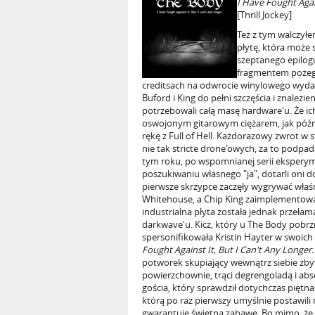
I Have Fought Again
[Thrill Jockey]
Też z tym walczyłe
płytę, która może
szeptanego epilog
fragmentem pożegn
creditsach na odwrocie winylowego wydan
Buford i King do pełni szczęścia i znalez
potrzebowali całą masę hardware'u. Że i
oswojonym gitarowym ciężarem, jak późni
rękę z Full of Hell. Każdorazowy zwrot w 
nie tak stricte drone'owych, za to podpa
tym roku, po wspomnianej serii ekspery
poszukiwaniu własnego "ja", dotarli oni d
pierwsze skrzypce zaczęły wygrywać właśni
Whitehouse, a Chip King zaimplementowa
industrialna płyta została jednak prze
darkwave'u. Kicz, który u The Body pobrz
spersonifikowała Kristin Hayter w swoich
Fought Against It, But I Can't Any Longer.
potworek skupiający wewnątrz siebie zbyt 
powierzchownie, trąci degrengoladą i abs
gościa, który sprawdził dotychczas piętnaś
którą po raz pierwszy umyślnie postawili
gwarantuje świetną zabawę. Bo mimo, że 