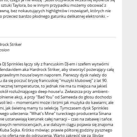
rii sztuki Taylora, bo w innym przypadku możemy obcować z
rawną, bez nokautujących highlightów i rozwiązań, których nie
o przecież bardzo płodnego gatunku delikatnej elektroniki. –
drock Striker
osion
 DJ Sprinkles łączy siły z francuskim DJ-em i szefem wytwórni
Bendavidem aka Hardrock Striker, aby stworzyć pożerający całą
 prawilnym house'owym naporem. Pierwszy dysk należy do
u da się poczuć bryzę francuskiej "muzyki klubowej" z lat 90.
cznej temperaturze, to jednak nie ma tu miejsca na jakieś
okół rozluźniającego deep-house'u. Zwłaszcza przy ambient-
ienie akcji, a przy "Bad You" od Sameeda do głosu dochodzi
woli leci – momentami może i brzmi jak muzyka do kawiarni, ale
ni, jak świetną mamy tu selekcję. Tymczasem dysk Sprinkles
wego uderzenia: "What's Mine" tureckiego producenta Sinana
e ustanawiają kierunek całej narracji – czas na zabawę i tańce.
isowych reminiscencjach, a w dalszym ciągu pojawia się znajoma
ad Kuba Sojka. Krótko mówiąc: prawie półtorej godziny pysznego
to oferta nie do odrzucenia. Warto zakręcić się za
Skylax