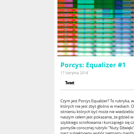
Porcys: Equalizer #1
17 sierpnia 2018
Tweet
Czym jest Porcys Equalizer? To rubryka,
których nie jest zbyt głośno w mediach. O
istnieniu których być może nie wiedzieliści
naszym celem jest pokazanie, że gdzieś w 
szybkiego scrollowania i kurczącego się c
pomyśle corocznej rubryki "Nuty Dźwięki
nasz subiektywny wybór piętnastu bardzo r