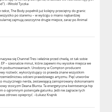
nd"). –Witold Tyczka
ekst, The Body popełnili już kolejny przeciętny do granic
 i wszystko po staremu – w wyścigu o miano najbardziej
ularnej zajmują zaszczytne drugie miejsce, zaraz po Animal
nazywa się Channel Tres i właśnie przed chwilą, ot tak sobie
 EP – szesnaście minut, które zapewni mu wysokie miejsca we
ych podsumowaniach. Urodzony w Compton producent
kowy roztwór, wykorzystujący co prawda znane wszystkim
ącą rzemieślnictwu odcieni prawdziwego artyzmu. Pięć utworów
ego muzycznego nerda, zestawiającą zainspirowany dokonaniami
owy stoicyzm Deana Blunta. Ta energetyczna kwintesencja hip
 o ogromnym potencjale gatunku. Jeśli nie zagracie tych
 was zdrowo opieprzyć. –Łukasz Krajnik