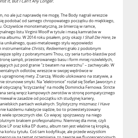
st It, But I Can't Any Longer.
m, no ale już naprawdę nie mogę. The Body nagrali wreszcie
 się podobać od samego chropowatego początku do miękkiego,
u. Oczywiście monotematyczną, ze śmiercią w ramce,
alnego listu Virginii Woolf w tytule i masą kamratów w
ia albumu. W 2014 roku pisałem, przy okazji
I Shall Die Here
, że
ienia unikalnego, quasi-metalowego stylu wypowiedzi
ch instrumentalne
Christs, Redeemers
grało z podobnym
ejsze splity z pobratymcami Thou, czy seria turbo-blastów pod
stronę sampli, przesterowanego basu i form mniej rozwlekłych,
dających już pod granie "z beatem na wierzchu" – zachwycało. W
mentalnych odlotów, wreszcie w swojej wędrówce w
o upragnionej mety. Z tarczą. Wiosło ulokowano na statywie, a
e strunowe smyki. Na "elektronice" rozlał się Stefan Jaworzyn z
ł obyczajną "krzyczankę" na modłę Dominicka Fernowa. Stricte
łamana serią wręcz kampowych zwrotów w stronę pompatycznego
miewał w zasadzie od początku ich studyjnej kariery,
 anielskich partiach wokalnych. Stylistyczny miszmasz
I Have
nie każdemu należycie siądzie, bo to przeestetyzowany
wiele sprzecznych idei. Co więcej: spojrzawszy na niego
olutnym brakiem profesjonalizmu. Niemniej dla mnie, czyli
cie LP oraz kilka EP duetu, album ten jest właśnie tą kropką,
 na końcu tytułu. Coś tam kodyfikuje, ale przede wszystkim
perorują na temat przemijania, to zawsze we fluorescencyjnych