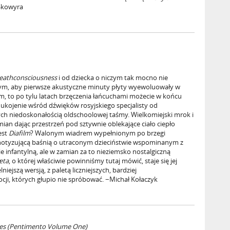
 Skowyra
eathconsciousness
i od dziecka o niczym tak mocno nie
 tym, aby pierwsze akustyczne minuty płyty wyewoluowały w
, to po tylu latach brzęczenia łańcuchami możecie w końcu
 ukojenie wśród dźwięków rosyjskiego specjalisty od
h niedoskonałością oldschoolowej taśmy. Wielkomiejski mrok i
mian dając przestrzeń pod sztywnie oblekające ciało ciepło
est
Diafilm
? Walonym wiadrem wypełnionym po brzegi
pnotyzującą baśnią o utraconym dzieciństwie wspominanym z
 infantylną, ale w zamian za to nieziemsko nostalgiczną
ta
, o której właściwie powinniśmy tutaj mówić, staje się jej
iejszą wersją, z paletą liczniejszych, bardziej
cji, których głupio nie spróbować. −Michał Kołaczyk
ures (Pentimento Volume One)