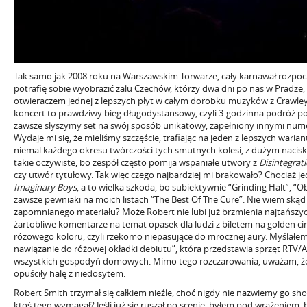
Tak samo jak 2008 roku na Warszawskim Torwarze, cały karnawał rozpoczę
potrafię sobie wyobrazić żalu Czechów, którzy dwa dni po nas w Pradze, 
otwieraczem jednej z lepszych płyt w całym dorobku muzyków z Crawley.
koncert to prawdziwy bieg długodystansowy, czyli 3-godzinna podróż po
zawsze słyszymy set na swój sposób unikatowy, zapełniony innymi num
Wydaje mi się, że mieliśmy szczęście, trafiając na jeden z lepszych waria
niemal każdego okresu twórczości tych smutnych kolesi, z dużym naciski
takie oczywiste, bo zespół często pomija wspaniałe utwory z
Disintegrat
czy utwór tytułowy. Tak więc czego najbardziej mi brakowało? Chociaż 
Imaginary Boys
, a to wielka szkoda, bo subiektywnie “Grinding Halt”, “Obj
zawsze pewniaki na moich listach “The Best Of The Cure”. Nie wiem skąd
zapomnianego materiału? Może Robert nie lubi już brzmienia najtańszych
żartobliwe komentarze na temat opasek dla ludzi z biletem na golden cir
różowego koloru, czyli rzekomo niepasujące do mrocznej aury. Myślałe
nawiązanie do różowej okładki debiutu”, która przedstawia sprzęt RTV/
wszystkich gospodyń domowych. Mimo tego rozczarowania, uważam, że
opuściły halę z niedosytem.
Robert Smith trzymał się całkiem nieźle, choć nigdy nie nazwiemy go s
ktoś tego wymagał? Jeśli już się ruszał po scenie, byłem pod wrażeniem,