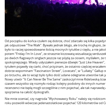
Od początku do końca czułem się dobrze, choć zdarzało się kilka poje
jak odpustowe “The Walk”. Bywało jednak błogo, ale trochę mi głupio, że t
było to raczej spowodowane ilością mocnych tytułów z rzędu, a nie jako
potem “Friday I’m In Love", ze strasznie kiczowatą wizualizacją serdusze
po dwóch flagowych singlach jeszcze raz pójdą za ciosem, myślałem, że t
spokojniejszego. Wtedy usłyszałem pierwsze dźwięki “Just Like Heaven”,
tytułem pojawiły się ciarki, choć przyznam, że ostatnio częściej wracałem
dobrze wspominam “Fascination Street”, Lovecats”, w “Lullaby” Gallup 
po brzuchu, ale to wciąż było tylko dość udane odegranie utworów tak jak
Nowy utwór "It Can Never Be The Same" zaskoczył mnie Ride’owską ścian
czasem wszystko się rozmyło rodząc kolejny podobny do innych numer 
recenzenci nie będą mogli szczególnie z nim pojechać, ale tak naprawdę a
spojrzenia na całość dyskografii.
Nie mnie oceniać, czy nagroda "Wychowawcy Roku" należy się rodzicom 
roku pozwolili wówczas jedenastolatkowi pojechać 120 kilometrów od Cra