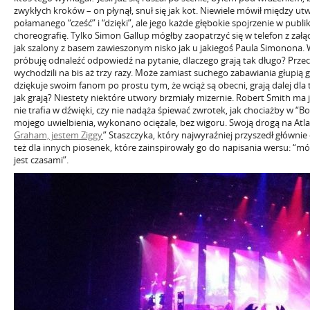
zwykłych kroków – on płynął, snuł się jak kot. Niewiele mówił między utw
połamanego “cześć” i “dzięki”, ale jego każde głębokie spojrzenie w publ
choreografię. Tylko Simon Gallup mógłby zaopatrzyć się w telefon z za
jak szalony z basem zawieszonym nisko jak u jakiegoś Paula Simonona. W
próbuję odnaleźć odpowiedź na pytanie, dlaczego grają tak długo? Przeci
wychodzili na bis aż trzy razy. Może zamiast suchego zabawiania głupią 
dziękuje swoim fanom po prostu tym, że wciąż są obecni, grają dalej dla ty
jak grają? Niestety niektóre utwory brzmiały mizernie. Robert Smith ma 
nie trafia w dźwięki, czy nie nadąża śpiewać zwrotek, jak chociażby w “B
mojego uwielbienia, wykonano ociężale, bez wigoru. Swoją drogą na Atl
Graham, jestem Ziggy
” Staszczyka, który najwyraźniej przyszedł głównie
też dla innych piosenek, które zainspirowały go do napisania wersu: “mów
jest czasami”.