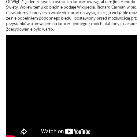
Of Wight". Jeden ze swoich ostatnich koncertów zagrał tam Jimi Hendrix –
Święty. Wbrew temu co błędnie podaje Wikipedia, Richard Carman w biogr
niewiadomych przyczyn wcale nie dotarł na występ, czego wciąż nie może 
że nie popełniłem podobnego błędu i postawiony przed możliwością prz
przystanków tramwajem na koncert jednego z moich ulubionych zespołów
Zdecydowanie było warto.