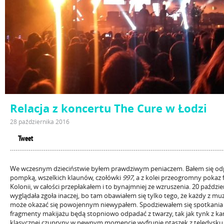
Relacja z koncertu The Cure w Łodzi
28 października 2016
Tweet
We wczesnym dzieciństwie byłem prawdziwym peniaczem. Bałem się o
pompką, wszelkich klaunów, czołówki
997
, a z kolei przeogromny pokaz
Kolonii, w całości przepłakałem i to bynajmniej ze wzruszenia. 20 paździe
wyglądała zgoła inaczej, bo tam obawiałem się tylko tego, że każdy z m
może okazać się powojennym niewypałem. Spodziewałem się spotkania 
fragmenty makijażu będą stopniowo odpadać z twarzy, tak jak tynk z kam
klasycznej czupryny w pewnym momencie wyfrunie ptaszek z teledysku 