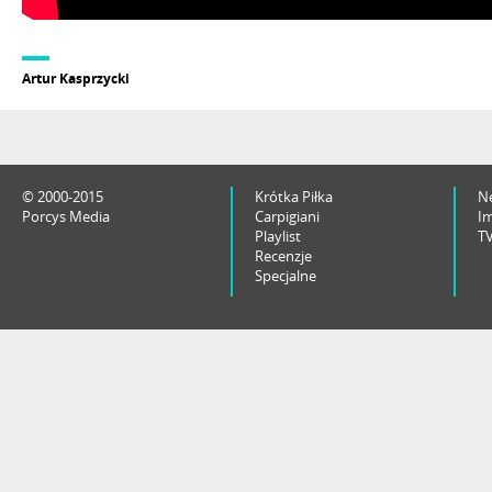
Artur Kasprzycki
© 2000-2015
Krótka Piłka
N
Porcys Media
Carpigiani
I
Playlist
T
Recenzje
Specjalne