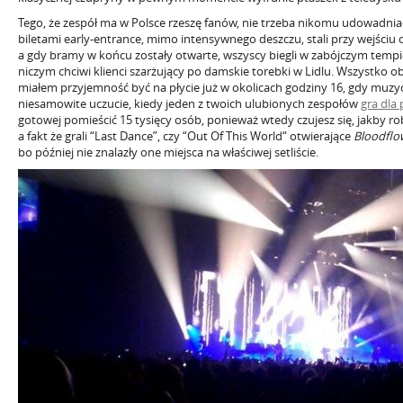
Tego, że zespół ma w Polsce rzeszę fanów, nie trzeba nikomu udowadniać,
biletami early-entrance, mimo intensywnego deszczu, stali przy wejści
a gdy bramy w końcu zostały otwarte, wszyscy biegli w zabójczym tempi
niczym chciwi klienci szarżujący po damskie torebki w Lidlu. Wszystko
miałem przyjemność być na płycie już w okolicach godziny 16, gdy muzyc
niesamowite uczucie, kiedy jeden z twoich ulubionych zespołów
gra dla 
gotowej pomieścić 15 tysięcy osób, ponieważ wtedy czujesz się, jakby robil
a fakt że grali “Last Dance”, czy “Out Of This World“ otwierające
Bloodflo
bo później nie znalazły one miejsca na właściwej setliście.