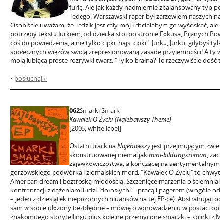
furię. Ale jak każdy nadmiernie zbalansowany typ p
Tedego. Warszawski raper był zarzewiem naszych naj
Osobiście uważam, że Tedzik jest cały mój i chciałabym go wyściskać, al
potrzeby tekstu Jurkiem, od dziecka stoi po stronie Fokusa, Pijanych Po
coś do powiedzenia, a nie tylko cipki, hajs, cipki". Jurku, Jurku, gdybyś ty
społecznych więzów swoją zrepresjonowaną zasadę przyjemności! A ty 
moją lubiącą proste rozrywki twarz: "Tylko brałna? To rzeczywiście dość 
•
posłuchaj »
062
Smarki Smark
Kawałek O Życiu (Najebawszy Theme)
[2005, white label]
Ostatni track na
Najebawszy
jest przejmującym zwie
skonstruowanej niemal jak
mini-bildungsroman
, za
zajawkowiczostwa, a kończącej na sentymentalny
gorzowskiego podwórka i ziomalskich mord. "Kawałek O Życiu" to chwyt
American dream i beztroską młodością. Szczenięce marzenia o ściemnian
konfrontacji z dążeniami ludzi "dorosłych" – pracą i pagerem (w ogóle 
– jeden z dziesiątek niepozornych niuansów na tej EP-ce). Abstrahując od 
sam w sobie ułożony bezbłędnie – mówię o wprowadzeniu w postaci opis
znakomitego storytellingu plus kolejne przemycone smaczki – kpinki z M