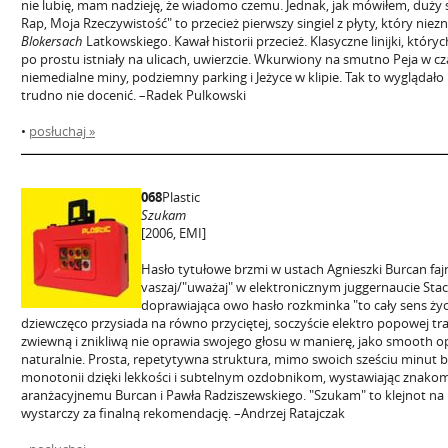
nie lubię, mam nadzieję, że wiadomo czemu. Jednak, jak mówiłem, duży
Rap, Moja Rzeczywistość" to przecież pierwszy singiel z płyty, który nie
Blokersach
Latkowskiego. Kawał historii przecież. Klasyczne linijki, któr
po prostu istniały na ulicach, uwierzcie. Wkurwiony na smutno Peja w c
niemedialne miny, podziemny parking i Jeżyce w klipie. Tak to wyglądało
trudno nie docenić. –Radek Pulkowski
•
posłuchaj »
068
Plastic
Szukam
[2006, EMI]
Hasło tytułowe brzmi w ustach Agnieszki Burcan fa
vaszaj/"uważaj" w elektronicznym juggernaucie Stac
doprawiająca owo hasło rozkminka "to cały sens życi
dziewczęco przysiada na równo przyciętej, soczyście elektro popowej tr
zwiewną i znikliwą nie oprawia swojego głosu w manierę, jako smooth 
naturalnie. Prosta, repetytywna struktura, mimo swoich sześciu minut b
monotonii dzięki lekkości i subtelnym ozdobnikom, wystawiając znakom
aranżacyjnemu Burcan i Pawła Radziszewskiego. "Szukam" to klejnot n
wystarczy za finalną rekomendację. –Andrzej Ratajczak