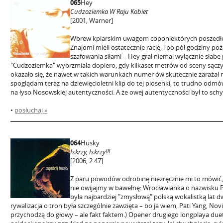
065
Hey
Cudzoziemka W Raju Kobiet
[2001, Warner]
Wbrew kpiarskim uwagom coponiektórych poszedłe
Znajomi mieli ostatecznie rację, i po pół godziny 
szafowania siłami – Hey grał niemal wyłącznie słabe 
"Cudzoziemka" wybrzmiała dopiero, gdy kilkaset metrów od sceny sącz
okazało się, że nawet w takich warunkach numer ów skutecznie zarażał n
spoglądam teraz na dziewięcioletni klip do tej piosenki, to trudno od
na łyso Nosowskiej autentyczności. A że owej autentyczności był to schył
•
posłuchaj »
064
Husky
Iskrzy, Iskrzy!!!
[2006, 2.47]
Z paru powodów odrobinę niezręcznie mi to mówić, 
nie owijajmy w bawełnę: Wrocławianka o nazwisku Pa
była najbardziej "zmysłową" polską wokalistką lat d
rywalizacja o tron była szczególnie zawzięta – bo ja wiem, Pati Yang, N
przychodzą do głowy – ale fakt faktem.) Opener drugiego longplaya due