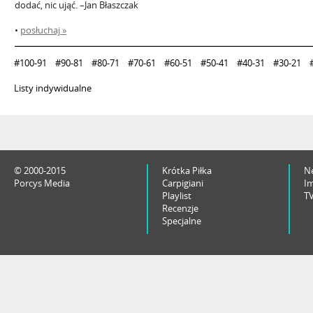
dodać, nic ująć. –Jan Błaszczak
•
posłuchaj »
#100-91
#90-81
#80-71
#70-61
#60-51
#50-41
#40-31
#30-21
Listy indywidualne
© 2000-2015
Krótka Piłka
N
Porcys Media
Carpigiani
I
Playlist
T
Recenzje
Specjalne