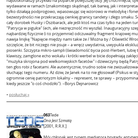
najdoskonalszy przykład na poparcie powyższej tezy. Jej chuchnięcia, syki
wydawane w ramach (znakomitego skądinąd, tak barwą, jak i interpretac
tylko działają podprogowo, wpasowując się wzorowo w melodykę i fonetyk
bezwstydności nie przekraczają cienkiej granicy tandety i złego smaku.
cały dorobek Husky i Oszibarack, ale jeśli ktoś ma czas tylko na jeden tun
"Patrycja w pigułce" (ech, ale niezręczność mi wyszła). Inauguracyjny szep
najbardziej fizycznie (i to przyjemnie) odczuwalny fragment krajowej muz
nawija linijkę "Napięcie między nami takie że / Można by / Oświetlić Wrocł
szczęście, że bit niczego nie psuje – a wręcz uwydatnia, uwypukla ekskl
piosenki. Szczypta mikro-sampli (świadomość bycia post-Herbert, lubię t
klawiszy, zamglone echo wokalu i krótki werbel w bicie dopełniają zaklęci
"muzyka skrojona pod wielkomiejskich facetów" i dziewczyny będą Patryc
ten głos robi z facetami. Ale autentycznie, trudno sobie nie zwizualizo
słuchając tego numeru. Aż dziw, że Janek na to nie głosował! (Psikus w st
ogromnie cenię patriotyzm lokalny – represent, te sprawy – przypomin
kiedy jeszcze "o coś chodziło"). –Borys Dejnarowicz
•
posłuchaj »
063
Tede
Ona Jest Szmatą
[2001, R.R.X.]
Mój chłopak jest typem mediatora brygady antyterr