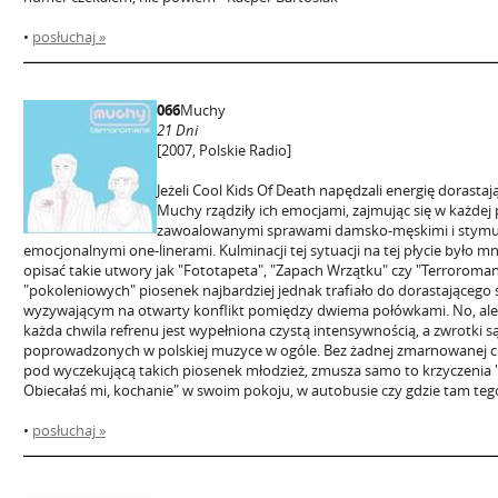
•
posłuchaj »
066
Muchy
21 Dni
[2007, Polskie Radio]
Jeżeli Cool Kids Of Death napędzali energię dorasta
Muchy rządziły ich emocjami, zajmując się w każdej
zawoalowanymi sprawami damsko-męskimi i stymul
emocjonalnymi one-linerami. Kulminacji tej sytuacji na tej płycie było m
opisać takie utwory jak "Fototapeta", "Zapach Wrzątku" czy "Terroroma
"pokoleniowych" piosenek najbardziej jednak trafiało do dorastającego 
wyzywającym na otwarty konflikt pomiędzy dwiema połówkami. No, ale ni
każda chwila refrenu jest wypełniona czystą intensywnością, a zwrotki są
poprowadzonych w polskiej muzyce w ogóle. Bez żadnej zmarnowanej c
pod wyczekującą takich piosenek młodzież, zmusza samo to krzyczenia "
Obiecałaś mi, kochanie" w swoim pokoju, w autobusie czy gdzie tam teg
•
posłuchaj »