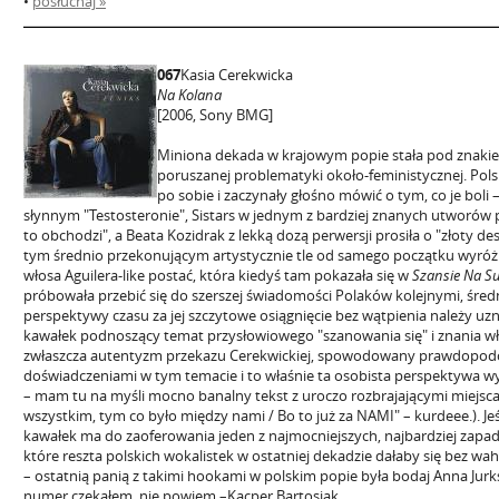
•
posłuchaj »
067
Kasia Cerekwicka
Na Kolana
[2006, Sony BMG]
Miniona dekada w krajowym popie stała pod znakiem 
poruszanej problematyki około-feministycznej. Polski
po sobie i zaczynały głośno mówić o tym, co je bo
słynnym "Testosteronie", Sistars w jednym z bardziej znanych utworów p
to obchodzi", a Beata Kozidrak z lekką dozą perwersji prosiła o "złoty de
tym średnio przekonującym artystycznie tle od samego początku wyróżni
włosa Aguilera-like postać, która kiedyś tam pokazała się w
Szansie Na S
próbowała przebić się do szerszej świadomości Polaków kolejnymi, śre
perspektywy czasu za jej szczytowe osiągnięcie bez wątpienia należy uz
kawałek podnoszący temat przysłowiowego "szanowania się" i znania wła
zwłaszcza autentyzm przekazu Cerekwickiej, spowodowany prawdopodo
doświadczeniami w tym temacie i to właśnie ta osobista perspektywa
– mam tu na myśli mocno banalny tekst z uroczo rozbrajającymi miejsc
wszystkim, tym co było między nami / Bo to już za NAMI" – kurdeee.). Jeś
kawałek ma do zaoferowania jeden z najmocniejszych, najbardziej zapad
które reszta polskich wokalistek w ostatniej dekadzie dałaby się bez wah
– ostatnią panią z takimi hookami w polskim popie była bodaj Anna Jurks
numer czekałem, nie powiem –Kacper Bartosiak