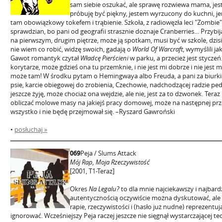
sam siebie oszukać, ale sprawę rozwiewa mama, jes
próbuję być piękny, jestem wyrzucony do kuchni, je
tam obowiązkowy tokefem i trąbienie. Szkoła, z radiowęzła leci "Zombie"
sprawdzian, bo pani od geografii strasznie doznaje Cranberries… Przybij
na pierwszym, drugim piętrze, może ją spotkam, musi być w szkole, dzis
nie wiem co robić, widzę swoich, gadają o
World Of Warcraft
, wymyślili j
Gawot romantyk czytał
Władcę Pierścieni
w parku, a przecież jest styczeń
korytarze, może gdzieś ona tu przemknie, i nie jest mi dobrze i nie jest mi
może tam! W środku pytam o Hemingwaya albo Freuda, a pani za biurk
psie, karcie obiegowej do zrobienia, Czechowie, nadchodzącej radzie ped
jeszcze żyję, może chociaż ona wejdzie, ale nie, jest za to dzwonek. Tera
obliczać molowe masy na jakiejś pracy domowej, może na następnej prze
wszystko i nie będę przejmował się. –Ryszard Gawroński
•
posłuchaj »
069
Peja / Slums Attack
Mój Rap, Moja Rzeczywistość
[2001, T1-Teraz]
Okres
Na Legalu?
to dla mnie najciekawszy i najbardz
autentycznością oczywiście można dyskutować, ale 
rapie, rzeczywistości i (hasło już nudne) reprezentuj
ignorować. Wcześniejszy Peja raczej jeszcze nie sięgnął wystarczającej t