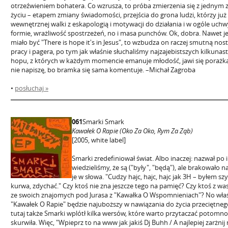
otrzeźwieniem bohatera. Co wzrusza, to próba zmierzenia się z jednym
życiu – etapem zmiany świadomości, przejścia do grona ludzi, którzy ju
wewnętrznej walki z eskapologią i motywacji do działania i w ogóle uchw
formie, wrażliwość spostrzeżeń, no i masa punchów. Ok, dobra. Nawet j
miało być "There is hope it's in Jesus", to wzbudza on raczej smutną nos
pracy i pagera, po tym jak właśnie słuchaliśmy najzajebistszych kilkunast
hopu, z których w każdym momencie emanuje młodość, jawi się porażką.
nie napiszę, bo bramka się sama komentuje. –Michał Zagroba
•
posłuchaj »
061
Smarki Smark
Kawałek O Rapie (Oko Za Oko, Rym Za Ząb)
[2005, white label]
Smarki zredefiniował świat. Albo inaczej: nazwał po 
wiedzieliśmy, że są ("były", "będą"), ale brakowało 
je w słowa. "Cudzy hajc, hajc, hajc jak 3H – byłem sz
kurwa, zdychać." Czy ktoś nie zna jeszcze tego na pamięć? Czy ktoś z wa
ze swoich znajomych pod Jurasa z "Kawałka O Wspomnieniach"? No właś
"Kawałek O Rapie" będzie najuboższy w nawiązania do życia przeciętnego
tutaj także Smarki wplótł kilka wersów, które warto przytaczać potomnośc
skurwiła. Więc, "Wpieprz to na www jak jakiś Dj Buhh / A najlepiej zarżnij n