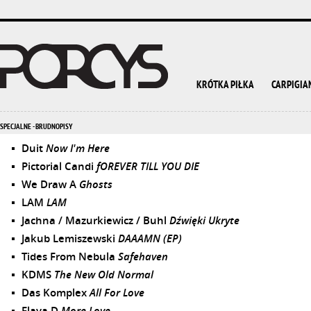
KRÓTKA PIŁKA
CARPIGIA
SPECJALNE - BRUDNOPISY
Duit
Now I'm Here
Pictorial Candi
fOREVER TILL YOU DIE
We Draw A
Ghosts
LAM
LAM
Jachna / Mazurkiewicz / Buhl
Dźwięki Ukryte
Jakub Lemiszewski
DAAAMN (EP)
Tides From Nebula
Safehaven
KDMS
The New Old Normal
Das Komplex
All For Love
Flava D
More Love