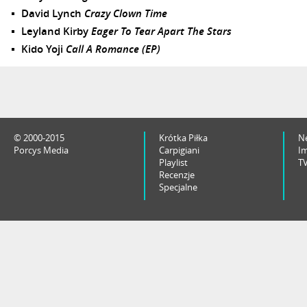
David Lynch
Crazy Clown Time
Leyland Kirby
Eager To Tear Apart The Stars
Kido Yoji
Call A Romance (EP)
© 2000-2015
Krótka Piłka
N
Porcys Media
Carpigiani
I
Playlist
T
Recenzje
Specjalne