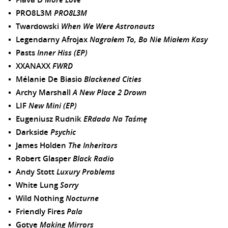
PRO8L3M
PRO8L3M
Twardowski
When We Were Astronauts
Legendarny Afrojax
Nagrałem To, Bo Nie Miałem Kasy
Pasts
Inner Hiss (EP)
XXANAXX
FWRD
Mélanie De Biasio
Blackened Cities
Archy Marshall
A New Place 2 Drown
LIF
New Mini (EP)
Eugeniusz Rudnik
ERdada Na Taśmę
Darkside
Psychic
James Holden
The Inheritors
Robert Glasper
Black Radio
Andy Stott
Luxury Problems
White Lung
Sorry
Wild Nothing
Nocturne
Friendly Fires
Pala
Gotye
Making Mirrors