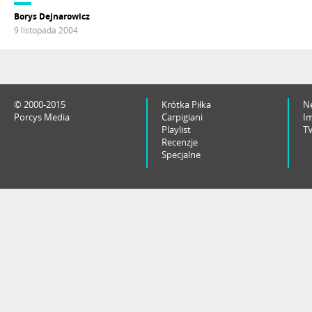
Borys Dejnarowicz
9 listopada 2004
© 2000-2015
Krótka Piłka
N
Porcys Media
Carpigiani
I
Playlist
T
Recenzje
Specjalne