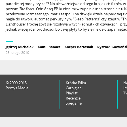
parodię tej mody czy coś? No ale ważniejsze od tego kto jakich filtrów 
poziom
The Years
. Odbiór tej EP-ki idzie mi w zupełnie inną stronę niż u 
przełożenie rozmazanego imażu zespołu na dźwięki działa najbardziej z
nagle do utworu automat perkusyjny w "Sleep Patterns" czy szept w "The
Lighthouse" trochę zbyt się rozpływa w tych ładniutkich dźwiękach i prz
jednak więcej różnorodności, bo całej płyty to by się nie dało zapamiętać
Jędrzej Michalak
Kamil Babacz
Kacper Bartosiak
Ryszard Gawrońs
23 lutego 2010
© 2000-2015
Krótka Piłka
N
Porcys Media
Carpigiani
I
Playlist
T
Recenzje
Specjalne