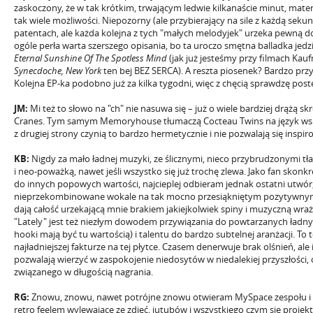
zaskoczony, że w tak krótkim, trwającym ledwie kilkanaście minut, materi
tak wiele możliwości. Niepozorny (ale przybierający na sile z każdą seku
patentach, ale każda kolejna z tych "małych melodyjek" urzeka pewną doz
ogóle perła warta szerszego opisania, bo ta uroczo smętna balladka jed
Eternal Sunshine Of The Spotless Mind
(jak już jesteśmy przy filmach Kauf
Synecdoche, New York
ten bej BEZ SERCA). A reszta piosenek? Bardzo prz
Kolejna EP-ka podobno już za kilka tygodni, więc z chęcią sprawdzę post
JM:
Mi też to słowo na "ch" nie nasuwa się – już o wiele bardziej drążą 
Cranes. Tym samym Memoryhouse tłumaczą Cocteau Twins na język współc
z drugiej strony czynią to bardzo hermetycznie i nie pozwalają się insp
KB:
Nigdy za mało ładnej muzyki, ze ślicznymi, nieco przybrudzonymi 
i neo-poważką, nawet jeśli wszystko się już trochę zlewa. Jako fan skon
do innych popowych wartości, najcieplej odbieram jednak ostatni utwór
nieprzekombinowane wokale na tak mocno przesiąkniętym pozytywnym
dają całość urzekającą mnie brakiem jakiejkolwiek spiny i muzyczną wrażl
"Lately" jest też niezłym dowodem przywiązania do powtarzanych ładny
hooki mają być tu wartością) i talentu do bardzo subtelnej aranżacji. To
najładniejszej fakturze na tej płytce. Czasem denerwuje brak olśnień, ale 
pozwalają wierzyć w zaspokojenie niedosytów w niedalekiej przyszłości,
związanego w długością nagrania.
RG:
Znowu, znowu, nawet potrójne znowu otwieram MySpace zespołu i
retro feelem wylewające ze zdjęć, jutubów i wszystkiego czym się projekt 