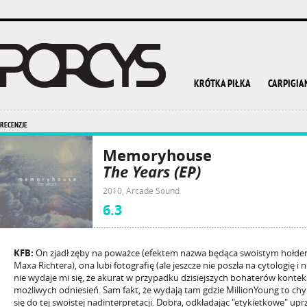
KRÓTKA PIŁKA
CARPIGIA
RECENZJE
Memoryhouse
The Years (EP)
2010, Arcade Sound
6.3
KFB:
On zjadł zęby na poważce (efektem nazwa będąca swoistym hoł
Maxa Richtera), ona lubi fotografię (ale jeszcze nie poszła na cytologię i
nie wydaje mi się, że akurat w przypadku dzisiejszych bohaterów konteks
możliwych odniesień. Sam fakt, że wydają tam gdzie MillionYoung to ch
się do tej swoistej nadinterpretacji. Dobra, odkładając "etykietkowe" upr