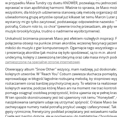
w przypadku Maxa Tundry czy duetu KNOWER, pozwalają mu jednocześni
wprawiać w stan apollińskiej harmonii. Właśnie to sprawia, że Maxo mo
wszystkimi, dla których udziwnienia stanowią całą metodę organizacji dź
uświadomioną grupę artystów opisał już kilkaset lat temu Marcin Luter p
wystarczy mi go tylko zacytować, podstawiając odpowiednie nazwisko: "
potrafią, Coburn robi to, co chce" (pewnie trochę przesadzam, ale gdy
muzyki brooklyńczyka, trudno o nadmierne wyolbrzymienie).
Unikalność brzmienia piosenek Maxo jest efektem rozległych inspiracji.
połączenia obsesji na punkcie zmian akordów, wczesnej fascynacji jazz
miłości do muzyki z gier komputerowych. Ogarnięcie tego wszystkiego uł
i prezentację akordów (jak można się było spodziewać, są to m.in. ak
undecymą, kolejny z zawieszoną tercdecymą oraz cała masa innych podob
zamieszczone na specjalnej stronie internetowej
.
Otwierający album "Snow Other" wszyscy, mam nadzieję, już doskonale z
kolejnych utworów. W "Reach You" Coburn zawiesza słuchacza pomiędz
wprowadzając w błogość łagodnie rozbujaną melodią, by stopniowo wy
roztaczaniem coraz bardziej psychotycznej aury. To właśnie ta realizo
kolejnych warstw, podczas której Maxo ani na moment nie traci kontrol
pomaga osiągnąć osobliwą przejrzystość, która ujawnia się w pełnej krasi
W ten sposób skonstruowany jest też ujawniony rok temu "Honeybell"
naszpikowania samplami udaje się utrzymać spójność. O klasie Maxo świa
zachwycające numery nadal potrafią przykuć uwagę i zafascynować. Tak j
gęsty rytmicznie, frenetyczny podkład przeplatany jest wstawkami naśl
Ciągle jest bardzo dobrze, ale w porównaniu do highlightów
Chordslaye