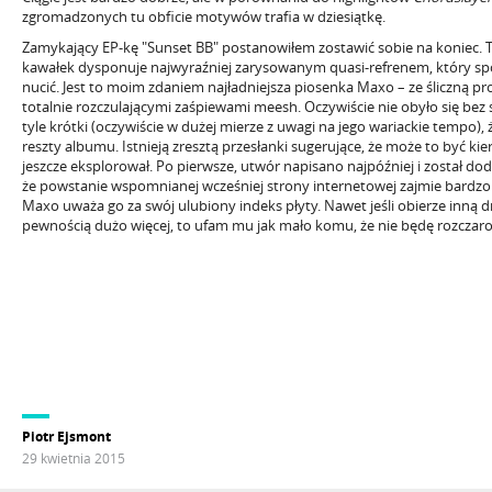
zgromadzonych tu obficie motywów trafia w dziesiątkę.
Zamykający EP-kę "Sunset BB" postanowiłem zostawić sobie na koniec. T
kawałek dysponuje najwyraźniej zarysowanym quasi-refrenem, który s
nucić. Jest to moim zdaniem najładniejsza piosenka Maxo – ze śliczną pro
totalnie rozczulającymi zaśpiewami meesh. Oczywiście nie obyło się bez 
tyle krótki (oczywiście w dużej mierze z uwagi na jego wariackie tempo), 
reszty albumu. Istnieją zresztą przesłanki sugerujące, że może to być ki
jeszcze eksplorował. Po pierwsze, utwór napisano najpóźniej i został doda
że powstanie wspomnianej wcześniej strony internetowej zajmie bardzo
Maxo uważa go za swój ulubiony indeks płyty. Nawet jeśli obierze inną 
pewnością dużo więcej, to ufam mu jak mało komu, że nie będę rozczar
Piotr Ejsmont
29 kwietnia 2015