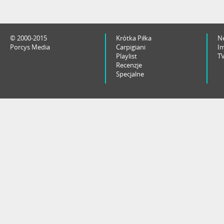
© 2000-2015
Krótka Piłka
N
Porcys Media
Carpigiani
I
Playlist
T
Recenzje
Specjalne