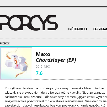
KRÓTKA PIŁKA
CARPIGIA
RECENZJE
Maxo
Chordslayer (EP)
2015, NHX
7.6
Początkowo trudno nie czuć się przytłoczonym muzyką Maxo. Słuchasz "S
włączyły się przypadkiem dwa albo trzy różne kawałki. Nieprzerwana żon
zaskoczenia i brak szacunku dla słuchaczy potrzebujących chwili wytchni
singiel wiecznie pozostawiał mnie w stanie nienasycenia. Nie udałoby s
satysfakcjonujących rezultatów bez kompozytorskich umiejętności, które