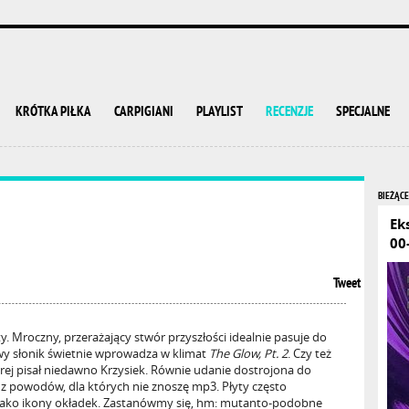
KRÓTKA PIŁKA
CARPIGIANI
PLAYLIST
RECENZJE
SPECJALNE
BIEŻĄCE
Ek
00
Tweet
ty. Mroczny, przerażający stwór przyszłości idealnie pasuje do
y słonik świetnie wprowadza w klimat
The Glow, Pt. 2
. Czy też
órej pisał niedawno Krzysiek. Równie udanie dostrojona do
 z powodów, dla których nie znoszę mp3. Płyty często
 jako ikony okładek. Zastanówmy się, hm: mutanto-podobne