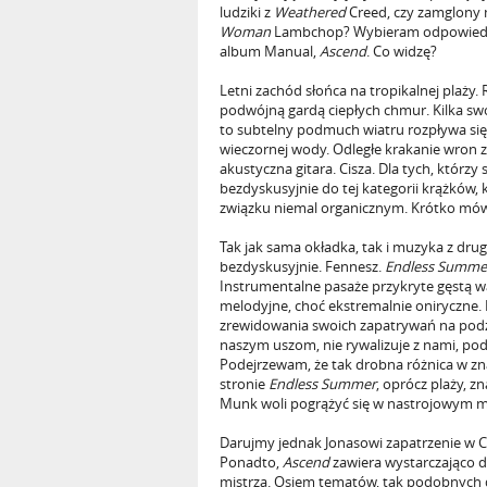
ludziki z
Weathered
Creed, czy zamglony 
Woman
Lambchop? Wybieram odpowiedź 
album Manual,
Ascend
. Co widzę?
Letni zachód słońca na tropikalnej plaży
podwójną gardą ciepłych chmur. Kilka swo
to subtelny podmuch wiatru rozpływa się 
wieczornej wody. Odległe krakanie wron 
akustyczna gitara. Cisza. Dla tych, którzy
bezdyskusyjnie do tej kategorii krążków
związku niemal organicznym. Krótko mówią
Tak jak sama okładka, tak i muzyka z dr
bezdyskusyjnie. Fennesz.
Endless Summe
Instrumentalne pasaże przykryte gęstą w
melodyjne, choć ekstremalnie oniryczne. 
zrewidowania swoich zapatrywań na podz
naszym uszom, nie rywalizuje z nami, podd
Podejrzewam, że tak drobna różnica w zn
stronie
Endless Summer
, oprócz plaży, zn
Munk woli pogrążyć się w nastrojowym m
Darujmy jednak Jonasowi zapatrzenie w Ch
Ponadto,
Ascend
zawiera wystarczająco 
mistrza. Osiem tematów, tak podobnych do 