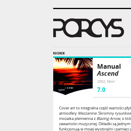
RECENZJE
Manual
Ascend
2002, Morr
7.0
Cover art to integralna część wartości pły
atmosfery
Mezzanine
. Skromny rysunkow
mozaika plemienna z
Blazing Arrow
, o kt
zawartości muzycznej. Okładki są jednym
funkcjonują w mojej wyobraźni i pamięci