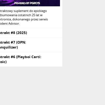
straktowy suplement do epickiego
dsumowania ostatnich 25 lat w
ktronice, dokonanego przez serwis
ident Advisor.
strakt #8 (2025)
strakt #7 (OPN:
anquilizer)
strakt #6 (Playboi Carti:
sic)