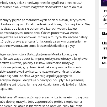
młody skrzypek z przedwojennej fotografii na przedzie
Is A
numer dwa. Z takim bagażem doświadczeń biorę do ręki
Ek
po
ele
. Rozmyty pejzaż pomarańczowych odcieni blasku, skrytych za
Res
bodnie stojących łódek niedaleko od brzegu. Spokój. Cisza. Nie,
w ciszy, odbijając się echem okolicznych wydm. Szelest
zapowiadających koniec dnia. Gdzieś pobrzmiewa leniwa
Ek
 się jeszcze nie zorientowali: mówię o muzyce. Bo
Ascend
należy
, których oprawa graficzna funkcjonuje z samym brzmieniem w
Ek
c: nie wyobrażam sobie lepszej okładki dla tej płyty.
Tr
ugiego wydawnictwa Duńczyka Jonasa Munka kojarzy się
Ek
r
. No two ways about it. Impresjonistyczne obrazy dźwiękowe.
Mu
arstwą lukrowej polewy z klików. Minimalne motywy,
Podczas jednak, gdy dzieło Austriaka wzywało odbiorcę do
iały gatunkowe i stylistyczne nazewnictwo,
Ascend
ulega
aje się nam i spełnia wręcz rolę uspokajającego tła.
acznym stopniu decyduje o percepcji obu płyt. Na przedniej
aleźli się też ludzie. Tam się coś działo, tam były jakieś ambicje.
ajaczeniu.
ristiana. W końcu wzór wybrał zacny i za to należy mu się plus.
dużo dobrej muzyki, żeby zapomnieć o próbie skopiowania
siebie, że łatwo je nieraz ze sobą pomylić. Niby taki stan