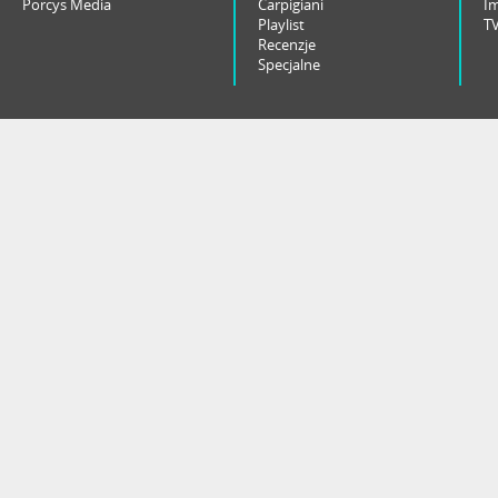
Porcys Media
Carpigiani
I
Playlist
T
Recenzje
Specjalne