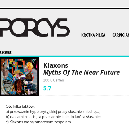
KRÓTKA PIŁKA
CARPIGIA
RECENZJE
Klaxons
Myths Of The Near Future
2007, Geffen
5.7
Oto kilka faktów:
a) przeważnie hype brytyjskiej prasy słusznie zniechęca;
b) czasami zniechęca przesadnie i nie do końca słusznie;
c) Klaxons nie są tanecznym zespołem.