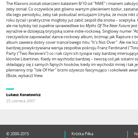
The Klaxons zostali obarczeni balastem 8/10 od "NME" i mianem założycie
żeby istniał. Co oczywiście jest gówno wartym plecieniem bzdur, zastan
dla tego periodyku, żeby tak pobudzać entuzjazm (chyba, że może nikt z
roku życia) i praktycznie mogłoby już zabić zespół dla snoba – sceptyka.
ale nie byłoby też zupełnie sprawiedliwe bo
Myths Of The Near Future
jest
wyraźnie w dzisiejszą brytyjską scene indie-rockową. Singlowy numer "At
rzeczywiście zapowiadać dance-rockowy album, brzmiąc jak Rapture z br
album zawiera dobry cover trance'owego hitu "It's Not Over". Ale nie lic
bardziej powykrzywiana wersja zespołów pokroju Franz Ferdinand ("Tot
Party ("Two Receivers") co i tak czyni ich tysiące razy bardziej intersują
klonów Libertines. Kiedy im wychodzi bardziej – tworzą coś jak ostatni si
składający się z samych fajnych hooków, kiedy im wychodzi mniej i tak j
plemienny trip "Isle Of Her" brzmi ożywczo fascynująco i cokolwiek awa
(Boże, wybacz) View.
Łukasz Konatowicz
25 czerwca 2007
© 2000-2015
Krótka Piłka
N