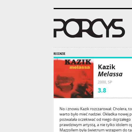
RECENZJE
Kazik
Melassa
2000, SP
3.8
No i znowu Kazik rozczarował. Cholera, to 
warto było mieć nadziei. Okładka nowej pł
pozwalała oczekiwać od niego dojrzałego m
prawdziwym artystą, a nie tylko idolem
Mazzollem była świetnym wstępem do ta