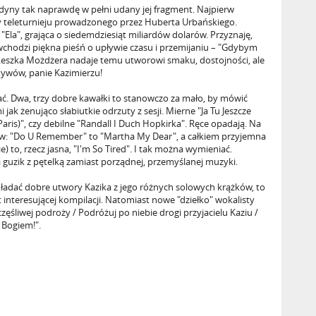
jedyny tak naprawdę w pełni udany jej fragment. Najpierw
ty teleturnieju prowadzonego przez Huberta Urbańskiego.
 "Ela", grająca o siedemdziesiąt miliardów dolarów. Przyznaję,
wchodzi piękna pieśń o upływie czasu i przemijaniu – "Gdybym
 Leszka Możdżera nadaje temu utworowi smaku, dostojności, ale
tywów, panie Kazimierzu!
tać. Dwa, trzy dobre kawałki to stanowczo za mało, by mówić
 jak żenująco słabiutkie odrzuty z sesji. Mierne "Ja Tu Jeszcze
ris)", czy debilne "Randall I Duch Hopkirka". Ręce opadają. Na
sów: "Do U Remember" to "Martha My Dear", a całkiem przyjemna
e) to, rzecz jasna, "I'm So Tired". I tak można wymieniać.
a guzik z pętelką zamiast porządnej, przemyślanej muzyki.
kładać dobre utwory Kazika z jego różnych solowych krążków, to
t interesującej kompilacji. Natomiast nowe "dziełko" wokalisty
zęśliwej podroży / Podróżuj po niebie drogi przyjacielu Kaziu /
 Bogiem!".