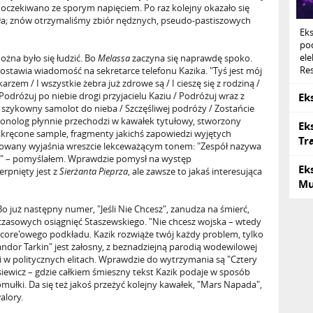
oczekiwano ze sporym napięciem. Po raz kolejny okazało się
zieła; znów otrzymaliśmy zbiór nędznych, pseudo-pastiszowych
Ek
po
ele
ożna było się łudzić. Bo
Melassa
zaczyna się naprawdę spoko.
Res
zostawia wiadomość na sekretarce telefonu Kazika. "Tyś jest mój
rzem / I wszystkie żebra już zdrowe są / I cieszę się z rodziną /
Podróżuj po niebie drogi przyjacielu Kaziu / Podróżuj wraz z
Ek
y szykowny samolot do nieba / Szczęśliwej podróży / Zostańcie
monolog płynnie przechodzi w kawałek tytułowy, stworzony
Ek
akręcone sample, fragmenty jakichś zapowiedzi wyjętych
Tr
sowany wyjaśnia wreszcie lekceważącym tonem: "Zespół nazywa
ie!" – pomyślałem. Wprawdzie pomysł na występ
Ek
rpnięty jest z
Sierżanta Pieprza
, ale zawsze to jakaś interesująca
Mu
. Bo już następny numer, "Jeśli Nie Chcesz", zanudza na śmierć,
czasowych osiągnięć Staszewskiego. "Nie chcesz wojska – wtedy
rdcore'owego podkładu. Kazik rozwiąże twój każdy problem, tylko
andor Tarkin" jest żałosny, z beznadziejną parodią wodewilowej
i w politycznych elitach. Wprawdzie do wytrzymania są "Cztery
siewicz – gdzie całkiem śmieszny tekst Kazik podaje w sposób
ułki. Da się też jakoś przeżyć kolejny kawałek, "Mars Napada",
alory.