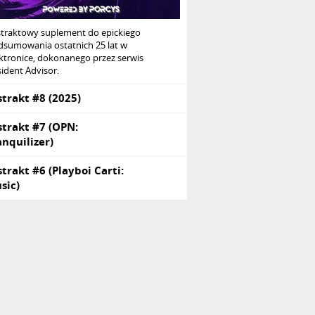
straktowy suplement do epickiego
dsumowania ostatnich 25 lat w
ktronice, dokonanego przez serwis
ident Advisor.
strakt #8 (2025)
strakt #7 (OPN:
anquilizer)
strakt #6 (Playboi Carti:
sic)