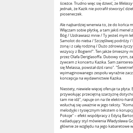
ścieżce. Trudno więc się dziwić, że
Melassy
jednak, że Kazik nie potrafił stworzyć d
pioseneczek.
Ale najbardziej wnerwia to, że do końca m
Włączam sobie płytkę, a tam jakiś menel 
Bóg / Uzdrawiasz mnie / Ty jesteś mym leka
Samolot do nieba / Szczęśliwej podróży / 
żoną i z całą rodziną / Dużo zdrowia życz
wszyscy z Bogiem!". Ten jakże śmieszny 
przez Olafa Deriglasoffa. Dubowy rytm, z
żywcem z koncertu Kazika. Sam zaintere
się Melassa, powstał dziś rano". "Świetn
wyimaginowanego zespołu wyraźnie zacze
koncepcja na wydawnictwie Kazika.
Niestety, niewiele więcej oferuje ta płyta
przywołując przeciętną szarzyznę dotych
tam nie idź", rapuje on na tle elektro-ha
wsłuchaj się uważnie w jego teksty. "Kom
melodyjki i tysięcznym tekstem o korupcj
Pokoje" – efekt współpracy z Edytą Barto
naśladujący styl mówienia Władysława Gom
głównie ze względu na jego kabaretowe w