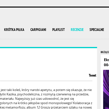
KRÓTKA PIŁKA
CARPIGIANI
PLAYLIST
RECENZJE
SPECJALNE
BIEŻĄCE
Ek
00
Tweet
jest taki koleś, który narobi apetytu, a potem się okazuje, że nie
ytki Kazika, psychodeliczna, z rozmytą czerwienią na przedzie,
ateriału. Najwyższy już czas udowodnić, że jest się
 ogolonych na krótko jełopów spod monopolowego! Kolaboracja z
kiej metamorfozy; album
12 Groszy
przetarciem szlaku na nowej