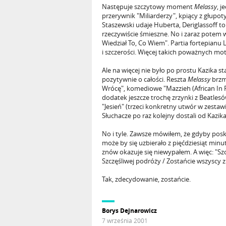
Następuje szczytowy moment
Melassy
, 
przerywnik "Miliarderzy", kpiący z głupo
Staszewski udaje Huberta, Deriglassoff to
rzeczywiście śmieszne. No i zaraz potem 
Wiedział To, Co Wiem". Partia fortepianu
i szczerości. Więcej takich poważnych mo
Ale na więcej nie było po prostu Kazika s
pozytywnie o całości. Reszta
Melassy
brzmi
Wrócę", komediowe "Mazzieh (African In Pa
dodatek jeszcze trochę zrzynki z Beatle
"Jesień" (trzeci konkretny utwór w zestawi
Słuchacze po raz kolejny dostali od Kazik
No i tyle. Zawsze mówiłem, że gdyby pos
może by się uzbierało z pięćdziesiąt minu
znów okazuje się niewypałem. A więc: "Szc
Szczęśliwej podróży / Zostańcie wszyscy z
Tak, zdecydowanie, zostańcie.
Borys Dejnarowicz
7 września 2001