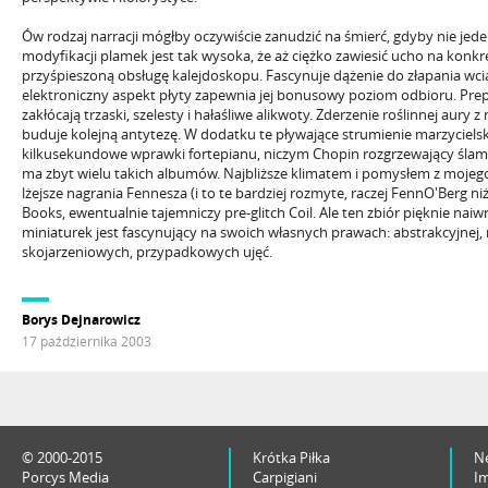
Ów rodzaj narracji mógłby oczywiście zanudzić na śmierć, gdyby nie jede
modyfikacji plamek jest tak wysoka, że aż ciężko zawiesić ucho na konk
przyśpieszoną obsługę kalejdoskopu. Fascynuje dążenie do złapania wciąż
elektroniczny aspekt płyty zapewnia jej bonusowy poziom odbioru. Prep
zakłócają trzaski, szelesty i hałaśliwe alikwoty. Zderzenie roślinnej a
buduje kolejną antytezę. W dodatku te pływające strumienie marzyciels
kilkusekundowe wprawki fortepianu, niczym Chopin rozgrzewający ślam
ma zbyt wielu takich albumów. Najbliższe klimatem i pomysłem z mojeg
lżejsze nagrania Fennesza (i to te bardziej rozmyte, raczej FennO'Berg ni
Books, ewentualnie tajemniczy pre-glitch Coil. Ale ten zbiór pięknie na
miniaturek jest fascynujący na swoich własnych prawach: abstrakcyjnej, 
skojarzeniowych, przypadkowych ujęć.
Borys Dejnarowicz
17 października 2003
© 2000-2015
Krótka Piłka
N
Porcys Media
Carpigiani
I