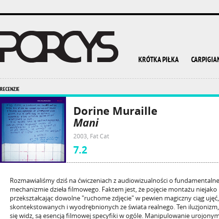
KRÓTKA PIŁKA
CARPIGIA
RECENZJE
Dorine Muraille
Mani
2003, Fat Cat
7.2
Rozmawialiśmy dziś na ćwiczeniach z audiowizualności o fundamentalne
mechanizmie dzieła filmowego. Faktem jest, że pojęcie montażu niejako 
przekształcając dowolne "ruchome zdjęcie" w pewien magiczny ciąg ujęć
skontekstowanych i wyodrębnionych ze świata realnego. Ten iluzjonizm
się widz, są esencją filmowej specyfiki w ogóle. Manipulowanie urojon