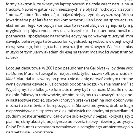
formy elektroniki ze skrajnymi laptopowcami na czele wręcz bazują na u
tracków. Nawet w gatunkach mieszanych, na płytach rockowych, zapom
"montaż", obok "brzmienia", to najważniejszy czynnik wyrazu współczes
(dwadzieścia pięć lat) francuski kompozytor Julien Locquet sprowadził t
ekstremum. Jego koncepcja montażu to rekapitulacja osiągnięć na tym po
oryginalna, spójna teoria, umykająca klasyfikacji. Locquet postanowił m
poznawcze i spoglądając na technikę edycyjną od wewnątrz uczynił "mo
dźwięku pełni w jego twórczości funkcję służebną wobec wielopiętrowych
niewprawnego, laickiego ucha konstrukcji montażowych. W efekcie mias
muzyki otrzymujemy akademicki esej na temat możliwości wyabstrahow
ścieżek.
Locquet debiutował w 2001 pod pseudonimem Gel płytą
-1
, by dwie wio
na Dorine Muraille (uwaga! to nie jest nick, tylko nazwisko!), powrócić 
Mani
. Materiał tu zawarty po prostu nie daje się nazwać żadnym termin
wynajdywania dziwadeł już ochrzcili podobne poszukiwania mianem "lapto
Wyjaśnijmy, że o folku jako formacie mowy być nie może. Muraille niera
o około-folkowym rodowodzie, ale nim zdążymy to zauważyć, tracą one wie
w następstwie rozcięć, szwów i chorych przekwaszeń na nich dokonywa
można tu też mówić o "kompozycjach". Skrawki motywów, drobne fragm
nieprzewidywalne i sprzeczne z jakimikolwiek racjonalnymi prawidłami z
studium post-surrealizmu, całkowicie subiektywny pejzaż, korzystający 
pianino, cichy akustyk, pojedyncze uderzenia talerzy, niewinny, autysty
Chloé Delaume) z zamiarem namalowania zamglonego ambientowego obr
perspektywie i kolorystyce.