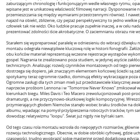
zaburzającym chronologię i funkcjonującym wedle własnego rytmu, opa
wpisane jest w unikatową właściwość filmowej narracji. Dysponowanie 
przemieszczania się między wymiarami przestrzennymi również. I naw
najazd na obiekt, zbliżenie, czy pejzaż perspektywiczny to jedno wielkie
człowiek tak nie widzi. Oko ludzkie pracuje zupełnie inaczej, a w celu n
prezentować zdolności iście akrobatyczne. O zaciemnianiu obrazu nie w
Starałem się wypreparować paralelę w odniesieniu do wibracji dźwięku 
montażu odegrała niewątpliwie kluczową rolę w historii fonografii. Załóż
obu końców materiał reprezentują wczesne rejestracje występów wyko
gospel. Nagrania te zrealizowano poza studiem, w jedynej asyście zakłó
technicznych. Analizując rozwój czynników montażowych od tego pierwo
dostrzega się dopiero, jak znaczącym elementem końcowej ścieżki są zabi
spotykamy teraz ogromnie rzadko, dominują efekty wykraczające poza cz
Ogromne zasługi dla tych zmian mieli już przedstawiciele klasycznej aw
naprzeciw prośbom Lennona i w "Tomorrow Never Knows" zmiksował wi
kierunkach biegu. Miles Davis i Teo Macero zrewolucjonizowali post-prod
dramaturgii, a nie przyczynowo-skutkowej logiki kompozycyjnej. Wresz
przymierających głodem Niemców stanęło wobec braku środków na doko
albumu, wpadając na pomysł przyśpieszenia roboczych tracków, tym sa
dowodząc relatywizmu "loopu". Świat już nigdy nie był taki sam.
Od tego czasu rola montażu wzrosła do niepojętych rozmiarów, głównie
rozwoju technologicznego. Obecnie, w dobie obróbki cyfrowej, gdzie u
czasowości, trudno wyobrazić sobie mastering przed dodatkową edycją. H