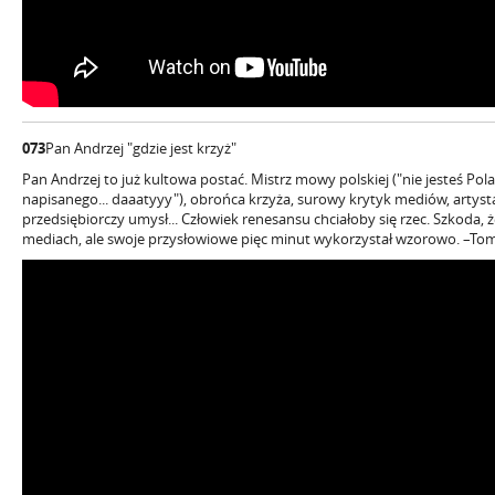
073
Pan Andrzej "gdzie jest krzyż"
Pan Andrzej to już kultowa postać. Mistrz mowy polskiej ("nie jesteś Po
napisanego... daaatyyy"), obrońca krzyża, surowy krytyk mediów, artyst
przedsiębiorczy umysł... Człowiek renesansu chciałoby się rzec. Szkoda, że
mediach, ale swoje przysłowiowe pięc minut wykorzystał wzorowo. –To