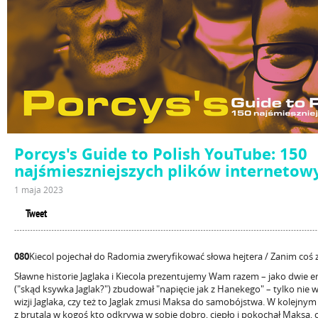
Porcys's Guide to Polish YouTube: 150
najśmieszniejszych plików internetow
1 maja 2023
Tweet
080
Kiecol pojechał do Radomia zweryfikować słowa hejtera / Zanim coś 
Sławne historie Jaglaka i Kiecola prezentujemy Wam razem – jako dwie em
("skąd ksywka Jaglak?") zbudował "napięcie jak z Hanekego" – tylko nie 
wizji Jaglaka, czy też to Jaglak zmusi Maksa do samobójstwa. W kolejny
z brutala w kogoś kto odkrywa w sobie dobro, ciepło i pokochał Maksa,