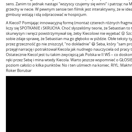
sens. Zanim to jednak nastąpi "wszyscy czujemy się winni" i patrząc na
grzechy w necie. W pewnym sensie ten filmik jest interaktywny, że w ide
gimbusy wstają i idą odpracować w hospicjum.
A Kiecol? Pomijając innowacyjną formę (montaż czterech różnych fragm
liczy się SPOTKANIE i SKRUCHA. Choć słyszeliśmy teorie, że Sebastian to
skurwysyn i wręcz powstrzymywał się, żeby Kiecolowi nie wyjebać 😮 Szcze
sobie zdaje sprawę, że Sebastian ma go głęboko w piździe. Obłe teksty typ
przez grzeczność go nie zniszczył, "no dokładnie" 😃 Seba, który "sam 
przejął narrację i potraktował Kiecola jak nudnego nauczyciela od pracy
Ostatecznie Kiecol jest tu takim zwycięzcą jak Polska w II WŚ – co dos
ręki przez Sebę i mina wtedy Kiecola. Warto jeszcze wspomnieć o GŁOSI
poziom całości o kilka punktów. No i ten uśmiech na koniec. RIYL: Makhm
Roker Borubar