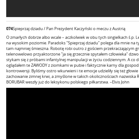
074
Spieprzaj dziadu / Pan Prezydent Kaczyński o meczu z Austrią
O zmarłych dobrze albo wcale – aczkolwiek w obu tych singielkach ś.p. L
na wysokim poziomie. Paradoks "Spieprzaj dziadu" polega dla mnie na ty
tam najmniej śmieszna. Robotę robi outro z gościem przekraczającym gr
telenowelowo przyaktorzone "ja się grzecznie spytałem człowieka" dzwo
stykam się z próbami infantylnej manipulacji w życiu codziennym. A co 
oglądałem te ZAWODY z ziomkami w pubie i faktycznie karny dla gospod
kontrowersji. Byliśmy ostro wkurwieni i te emocje udzieliły się też głow
zachowanie zimnej krwi, a zmyślone w takich okolicznościach nazwiska
BORUBAR weszły już do leksykonu polskiego piłkarstwa. –Elvis John