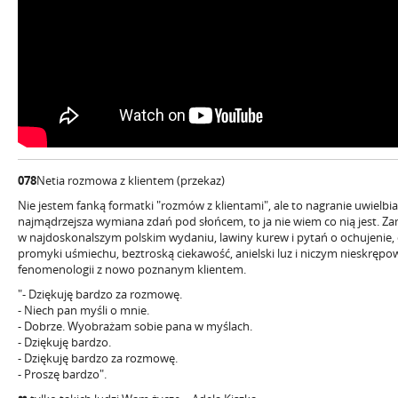
078
Netia rozmowa z klientem (przekaz)
Nie jestem fanką formatki "rozmów z klientami", ale to nagranie uwielbiam 
najmądrzejsza wymiana zdań pod słońcem, to ja nie wiem co nią jest. 
w najdoskonalszym polskim wydaniu, lawiny kurew i pytań o ochujenie, 
promyki uśmiechu, beztroską ciekawość, anielski luz i niczym nieskręp
fenomenologii z nowo poznanym klientem.
"- Dziękuję bardzo za rozmowę.
- Niech pan myśli o mnie.
- Dobrze. Wyobrażam sobie pana w myślach.
- Dziękuję bardzo.
- Dziękuję bardzo za rozmowę.
- Proszę bardzo".