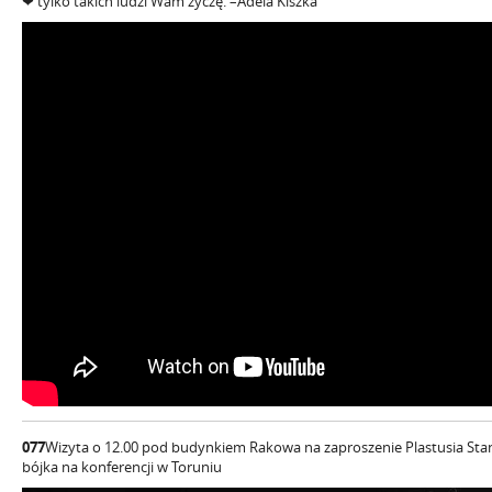
❤ tylko takich ludzi Wam życzę.
–Adela Kiszka
077
Wizyta o 12.00 pod budynkiem Rakowa na zaproszenie Plastusia St
bójka na konferencji w Toruniu