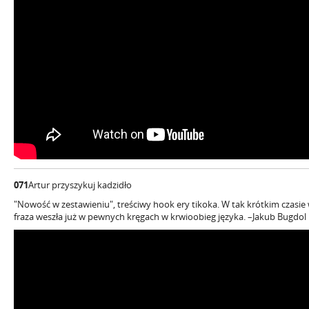
071
Artur przyszykuj kadzidło
"Nowość w zestawieniu", treściwy hook ery tikoka. W tak krótkim czasie 
fraza weszła już w pewnych kręgach w krwioobieg języka. –Jakub Bugdol