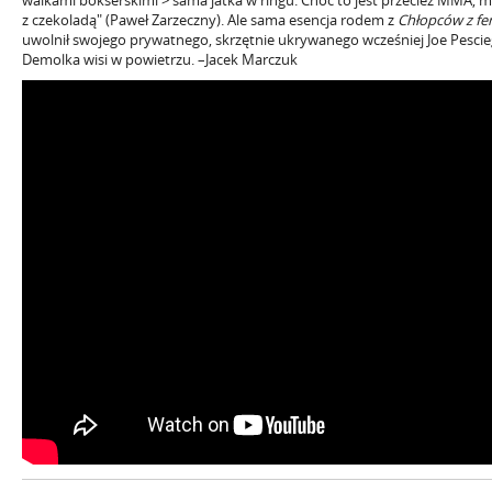
walkami bokserskimi > sama jatka w ringu. Choć to jest przecież MMA, 
z czekoladą" (Paweł Zarzeczny). Ale sama esencja rodem z
Chłopców z fe
uwolnił swojego prywatnego, skrzętnie ukrywanego wcześniej Joe Pescie
Demolka wisi w powietrzu. –Jacek Marczuk