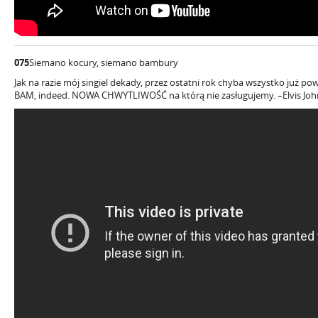
075
Siemano kocury, siemano bambury
Jak na razie mój singiel dekady, przez ostatni rok chyba wszystko już p
BAM, indeed. NOWA CHWYTLIWOŚĆ na którą nie zasługujemy. –Elvis Joh