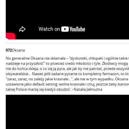
072
Oksana
No generalnie Oksana nie skłamała – "dyskoteki, chłopaki i ogólnie takie 
nadzieje na przyszłość" to przecież credo młodości i tyle. Złośliwcy mogą
nie do końca skleja, o co się ją pyta, ale jak by nie patrzeć, przede wsz
obywatelskie… Nawet jeśli zadane pytanie to kompletny farmazon, to kt
"zaraz, zaraz, no zależy jakie krasnale…", ale nie w tym wypadku. Oks
ustawione jako default setting: wolne krasnale i chuj, jeszcze żeby ban
takiej Polsce marzę się kiedyś obudzić. –Natalia Jałmużna