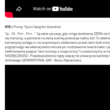
079
Lil Pump "Gucci Gang for Grandma"
"Ja... Oł... Prrr... Prrr...". Są takie sytuacje, gdy cringe dosłownie ZŻERA o
się marszczy, a patrzenie na daną scenkę powoduje realny ból. To właśn
kamerzysty polega tu na stopniowym odsłanianiu przed nami skali znis
pogrążonego we własnej bańce wnusia po rozdziawione twarze babci i je
zdefiniowanie pojęcia "zero kumacji z mojej strony") uczestniczymy w
NIEZRĘCZNOŚCI. Prawdopodobnie nigdy więcej nie zobaczycie bardziej 
dotkliwego GENERATIONAL GAP. –Borys Dejnarowicz