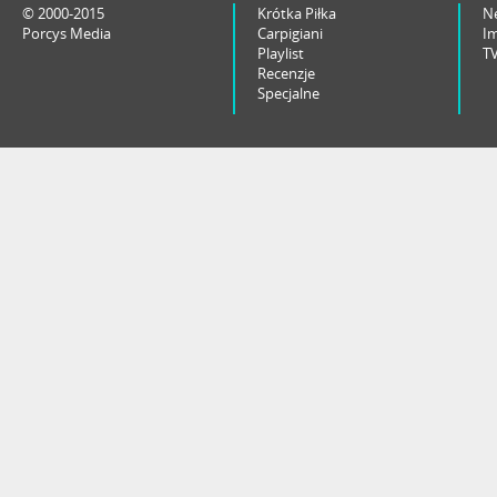
© 2000-2015
Krótka Piłka
N
Porcys Media
Carpigiani
I
Playlist
T
Recenzje
Specjalne