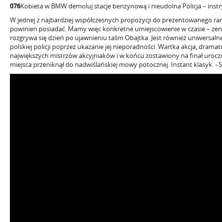
076
Kobieta w BMW demoluj stacje benzynową i nieudolna Policja – inst
W jednej z najbardziej współczesnych propozycji do prezentowanego rank
powinien posiadać. Mamy więc konkretne umiejscowienie w czasie – zenit 
rozgrywa się dzień po ujawnieniu taśm Obajtka. Jest również uniwersalne
polskiej policji poprzez ukazanie jej nieporadności. Wartka akcja, dramat
największych mistrzów akcyjniaków i w końcu zostawiony na finał uroczo
miejsca przeniknął do nadwiślańskiej mowy potocznej. Instant klasyk. –