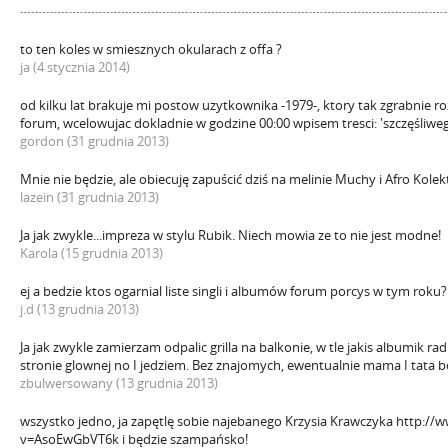
to ten koles w smiesznych okularach z offa ?
ja (4 stycznia 2014)
od kilku lat brakuje mi postow uzytkownika -1979-, ktory tak zgrabnie r
forum, wcelowujac dokladnie w godzine 00:00 wpisem tresci: 'szczęśliw
gordon (31 grudnia 2013)
Mnie nie będzie, ale obiecuję zapuścić dziś na melinie Muchy i Afro Kolek
lazein (31 grudnia 2013)
Ja jak zwykle...impreza w stylu Rubik. Niech mowia ze to nie jest modne!
Karola (15 grudnia 2013)
ej a bedzie ktos ogarnial liste singli i albumów forum porcys w tym roku?
j.d (13 grudnia 2013)
Ja jak zwykle zamierzam odpalic grilla na balkonie, w tle jakis albumik r
stronie glownej no I jedziem. Bez znajomych, ewentualnie mama I tata bo t
zbulwersowany (13 grudnia 2013)
wszystko jedno, ja zapętlę sobie najebanego Krzysia Krawczyka http:
v=AsoEwGbVT6k i będzie szampańsko!