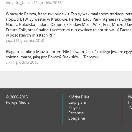
indyjska_bajka (11 grudnia 2013)
Wracaj do Paryża, francuski pudelku. Ten sylwek miał spore tradycje, te
Порціс! BTW. Sylwester w Krakowie: Perfect, Lady Pank, Agnieszka Chyliń
Natalia Kukulska, Tatiana Okupnik, Czesław Mozil, Wilki, Feel, Mrozu, Da
Future Folk, oraz finaliści i uczestnicy tvn-owskich talent show - X Facto
w pozostałych miastach RP?
japa (11 grudnia 2013)
Błagam, zamknijcie już to forum. Nie żal wam, że coś takiego jeszcze egz
solidnej marce, jaką jest Porcys? Brak słów... "Porcysik"...
... (11 grudnia 2013)
© 2000-2015
Krótka Piłka
N
Porcys Media
Carpigiani
I
Playlist
T
Recenzje
Specjalne